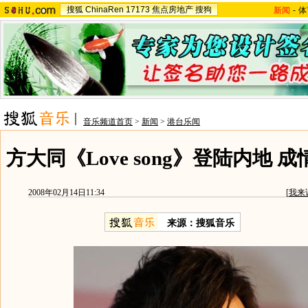
搜狐
ChinaRen
17173
焦点房地产
搜狗
新闻
-
体
音乐频道首页
>
新闻
>
港台乐闻
方大同《Love song》登陆内地 
2008年02月14日11:34
[
我来
来源：搜狐音乐