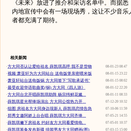
《未来》放进了推介和采访名单中。而据悉
内地宣传中会有一场现场秀，这让不少音乐
者都充满了期待。
相关新闻
·
方大同否认让爱给祖名 薛凯琪高呼:我不是货物
08-01-23 08:47
·
视频:萧亚轩为方大同站台 送电饭煲亲密喂米饭
08-01-15 23:22
·
萧亚轩站台送电饭锅 方大同签下"写歌承诺书"
08-01-15 08:02
·
最受欢迎华语歌曲奖(铜) 方大同《四人游》
08-01-12 22:20
·
方大同台北开唱薛凯琪助阵 杨宗纬鲜花尴...
08-01-11 08:33
·
薛凯琪星光帮捧场演出 方大同公馆热力开...
07-12-20 10:32
·
组图:房祖名方大同身边现新人 薛凯琪恋情告急
07-10-06 11:59
·
郑秀文邀阿娇上台合唱 薛凯琪方大同齐捧...
07-05-21 14:55
·
薛凯琪撇下房祖名 约好友方大同看爱情电...
07-05-01 10:37
·
薛凯琪筹备发布新碟 绯闻男友方大同赠画(图)
07-03-15 15:00