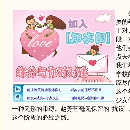
公司
岁的
于对
段，
他们
点去
我们
学校
应尽
这个
少女
一种无形的束缚。赵芳艺毫无保留的"抗议"
这个阶段的必经之路。