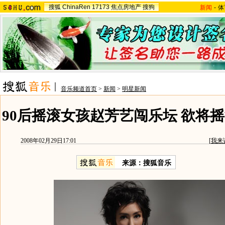
搜狐
ChinaRen
17173
焦点房地产
搜狗
新闻
-
体
音乐频道首页
>
新闻
>
明星新闻
90后摇滚女孩赵芳艺闯乐坛 欲将摇
2008年02月29日17:01
[
我来
来源：搜狐音乐