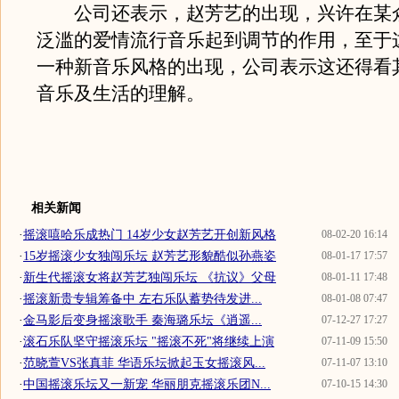
公司还表示，赵芳艺的出现，兴许在某
泛滥的爱情流行音乐起到调节的作用，至于
一种新音乐风格的出现，公司表示这还得看
音乐及生活的理解。
相关新闻
·
摇滚嘻哈乐成热门 14岁少女赵芳艺开创新风格
08-02-20 16:14
·
15岁摇滚少女独闯乐坛 赵芳艺形貌酷似孙燕姿
08-01-17 17:57
·
新生代摇滚女将赵芳艺独闯乐坛 《抗议》父母
08-01-11 17:48
·
摇滚新贵专辑筹备中 左右乐队蓄势待发进...
08-01-08 07:47
·
金马影后变身摇滚歌手 秦海璐乐坛《逍遥...
07-12-27 17:27
·
滚石乐队坚守摇滚乐坛 "摇滚不死"将继续上演
07-11-09 15:50
·
范晓萱VS张真菲 华语乐坛掀起玉女摇滚风...
07-11-07 13:10
·
中国摇滚乐坛又一新宠 华丽朋克摇滚乐团N...
07-10-15 14:30