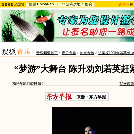
搜狐
ChinaRen
17173
焦点房地产
搜狗
新闻
-
体
音乐频道首页
>
音乐专题
>
热点专题
>
达芙妮2008刘若英梦
“梦游”大舞台 陈升劝刘若英赶紧
2008年03月02日10:14
[
我来说两
来源：东方早报