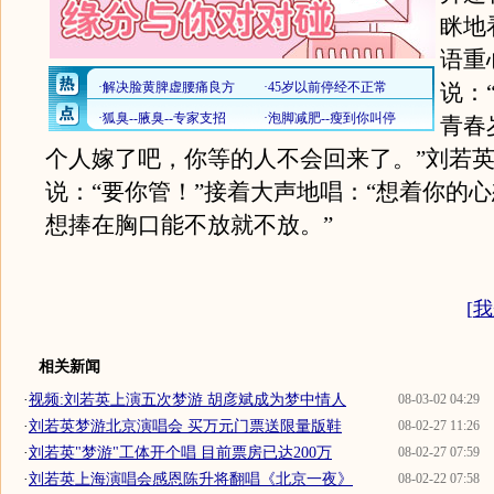
眯地
语重
说：
青春
个人嫁了吧，你等的人不会回来了。”刘若
说：“要你管！”接着大声地唱：“想着你的心
想捧在胸口能不放就不放。”
[
我
相关新闻
·
视频:刘若英上演五次梦游 胡彦斌成为梦中情人
08-03-02 04:29
·
刘若英梦游北京演唱会 买万元门票送限量版鞋
08-02-27 11:26
·
刘若英"梦游"工体开个唱 目前票房已达200万
08-02-27 07:59
·
刘若英上海演唱会感恩陈升将翻唱《北京一夜》
08-02-22 07:58