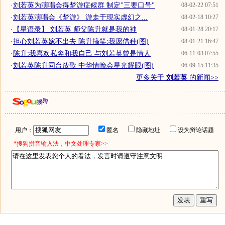
·
刘若英为演唱会得梦游症候群 制定"三要口号"
08-02-22 07:51
·
刘若英演唱会《梦游》 游走于现实虚幻之...
08-02-18 10:27
·
【星语录】 刘若英 师父陈升就是我的神
08-01-28 20:17
·
担心刘若英嫁不出去 陈升搞笑:我愿借种(图)
08-01-21 16:47
·
陈升:我喜欢私奔和我自己 与刘若英曾是情人
06-11-03 07:55
·
刘若英陈升同台放歌 中华情晚会星光耀眼(图)
06-09-15 11:35
更多关于
刘若英
的新闻>>
用户：
匿名
隐藏地址
设为辩论话题
*搜狗拼音输入法，中文处理专家>>