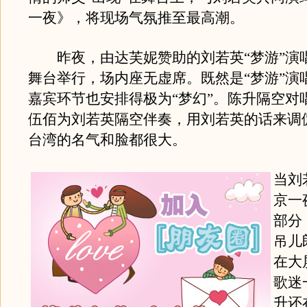
一夜》，将现场气氛推至最高潮。
昨夜，由达芙妮赞助的刘若英“梦游”演
舞台举行，场内座无虚席。既然是“梦游”演
嘉宾环节也安排得极为“梦幻”。陈升隔空对
伍佰为刘若英隔空伴奏，用刘若英的话来调
台湾的名气和脸都很大。
当刘
京一
部分
吊儿
在大
歌迷
升还