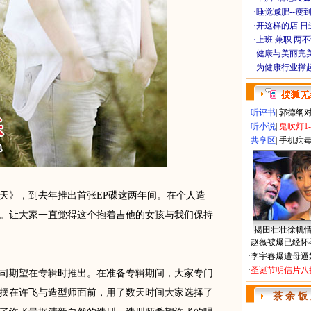
·
睡觉减肥--瘦到
·
开这样的店 日进
·
上班 兼职 两
·
健康与美丽完
·
为健康行业撑
·
听评书
|
郭德纲
·
听小说
|
鬼吹灯1
·
共享区
|
手机病
》，到去年推出首张EP碟这两年间。在个人造
。让大家一直觉得这个抱着吉他的女孩与我们保持
揭田壮壮徐帆
·
赵薇被爆已经怀
·
李宇春爆遭母逼
·
圣诞节明信片八
期望在专辑时推出。在准备专辑期间，大家专门
摆在许飞与造型师面前，用了数天时间大家选择了
茶 余 饭