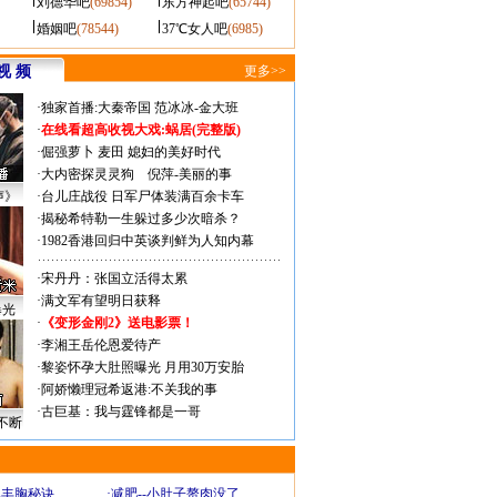
刘德华吧
(69854)
东方神起吧
(65744)
婚姻吧
(78544)
37℃女人吧
(6985)
视 频
更多>>
·
独家首播:大秦帝国
范冰冰-金大班
·
在线看超高收视大戏:
蜗居(完整版)
·
倔强萝卜
麦田
媳妇的美好时代
·
大内密探灵灵狗
倪萍-美丽的事
声》
·
台儿庄战役 日军尸体装满百余卡车
·
揭秘希特勒一生躲过多少次暗杀？
·
1982香港回归中英谈判鲜为人知内幕
·
宋丹丹：张国立活得太累
·
满文军有望明日获释
曝光
·
《变形金刚2》送电影票！
·
李湘王岳伦恩爱待产
·
黎姿怀孕大肚照曝光 月用30万安胎
·
阿娇懒理冠希返港:不关我的事
·
古巨基：我与霆锋都是一哥
不断
爆丰胸秘诀
·
减肥--小肚子赘肉没了