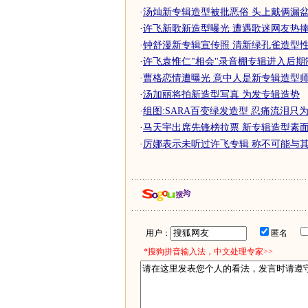
·
汤灿新专辑造型被批恶俗 头上戴俩漏盆
·
许飞新歌新造型曝光 遭遇歌迷网友热捧
·
钟舒漫新专辑宣传照 清新绿孔雀造型
·
许飞袁惟仁"相会"录音棚专辑进入后期
·
曹格恋情遭曝光 意中人是新专辑造型
·
汤加丽将拍新造型写真 为发专辑造势
·
组图:SARA百变绿发造型 忍痛流泪只
·
马天宇出席先锋榜拉票 新专辑造型素面朝
·
厉娜表示未听过许飞专辑 称不可能与其合
用户：
匿名
*搜狗拼音输入法，中文处理专家>>