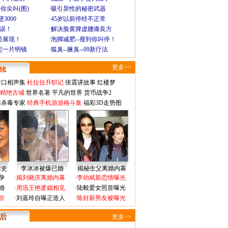
你尖叫(图)
·
吸引异性的秘密武器
3000
·
45岁以前停经不正常
不误！
·
解决脸黄脾虚腰痛良方
美展现！
·
泡脚减肥--瘦到你叫停！
起一片明镜
·
狐臭--腋臭--09新疗法
更多>>
对口相声集
杜拉拉升职记
张震讲故事
红楼梦
-精绝古城
世界名著
平凡的世界
货币战争2
毒杀毒专家
经典手机游游格斗集
福彩3D走势图
情史
李冰冰被爆已婚
揭秘生父离婚内幕
孕
·
揭刘晓庆离婚内幕
·
李幼斌新恋情曝光
婚
·
周迅王艳婆媳相见
·
陆毅爱女照首曝光
折
·
刘嘉玲自曝正造人
·
陈好新男友被曝光
 后
更多>>