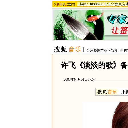
搜狐
ChinaRen
17173
焦点房
音乐频道首页
>
新闻
>
明
许飞《淡淡的歌》备
2008年04月01日07:54
来