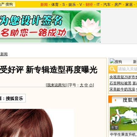
地产
搜狗
新闻
-
体育
-
S
-
娱乐
-
V
-
财经
-
IT
-
汽车
-
房产
-
家居
-
星新闻
新
受好评 新专辑造型再度曝光
央视质疑29岁市
石首网站被黑
篡
[
我来说两句
] [字号：
大
中
小
]
宋美龄牛奶洗澡
源：搜狐音乐
中学生乘直升机