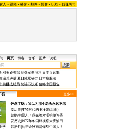
女人
-
视频
-
播客
-
邮件
-
博客
-
BBS
-
我说两句
闻
网页
博客
音乐
图片
说吧
长
邓玉娇失踪
朝鲜军事演习
日本兵赎罪
改温总讲话
夏日减肥秘方
日本瘦脸法
中共卧底结局
慈禧不快乐
侵略中国报告
更多>>
·
怀念丁聪：我以为那个老头永远不老
·
爱历史
|
年轻时代的毛泽东(组图)
·
曾鹏宇
|
雷人！我在绝对唱响做评委
·
爱历史
|
1977年华国锋视察大庆油田
上学
·
韩浩月
|
批评余秋雨是侮辱中国人？