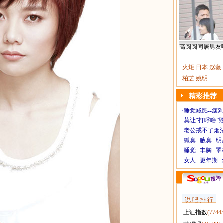
高圆圆同居男友
火炬
日本
赵薇
柏芝
姚明
精彩推荐
·
睡觉减肥--瘦到
·
莫让“打呼噜”
·
老公戒不了烟酒
·
狐臭--腋臭--
·
睡觉--丰胸--
·
女人--更年期-
说 吧 排 行
上证指数
(7744