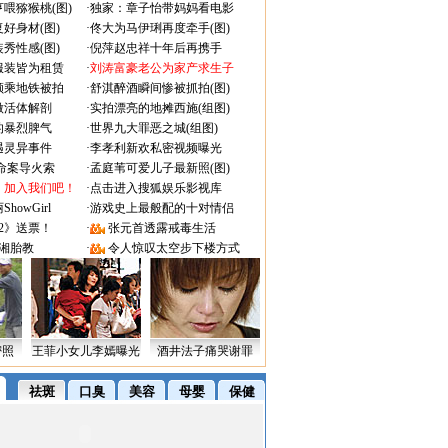
喂猕猴桃(图)
·
独家：章子怡带妈妈看电影
好身材(图)
·
佟大为马伊琍再度牵手(图)
秀性感(图)
·
倪萍赵忠祥十年后再携手
服装皆为租赁
·
刘涛富豪老公为家产求生子
颜乘地铁被拍
·
舒淇醉酒瞬间惨被抓拍(图)
做活体解剖
·
实拍漂亮的地摊西施(组图)
的暴烈脾气
·
世界九大罪恶之城(组图)
遇灵异事件
·
李孝利新欢私密视频曝光
成命案导火索
·
孟庭苇可爱儿子最新照(图)
：加入我们吧！
·
点击进入搜狐娱乐影视库
owGirl
·
游戏史上最般配的十对情侣
2》送票！
·
张元首透露戒毒生活
湘胎教
·
令人惊叹太空步下楼方式
密照
王菲小女儿李嫣曝光
酒井法子痛哭谢罪