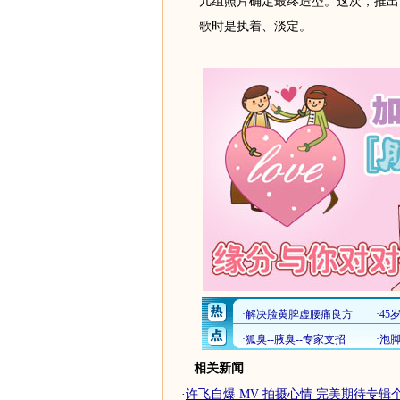
几组照片确定最终造型。这次，推出
歌时是执着、淡定。
相关新闻
·
许飞自爆 MV 拍摄心情 完美期待专辑个