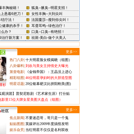
更多>>
热门八卦
|
十大明星脸女模揭晓（组图）
八卦爆料
|
刘欢与美女主持情史大曝光
第壹电影
|
《金钱帝国》：王晶没上进心
精彩组图
|
46位明星孕妇时的大胆造型图
明星话题
|
20位银幕硬汉比拼阳刚美(图)
撞衫
狐观演团】普契尼歌剧《艺术家生涯》打分贴
电影里15位大牌女星美图大盘点（组图）
更多>>
焦点新闻
|
不要迷恋哥，哥只是一个鬼
贴贴图图
|
英媒评出2009年度搞怪发明
娱乐旮旯
|
当红明星不仅仅是名利双收