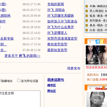
(图)
专辑的新闻
08-03-27 11:06
(图)
许飞 演唱会
08-03-20 17:52
性感惊艳
许飞厉娜关系暧昧
08-03-20 09:49
制作
如何加入许飞歌迷会
08-03-10 13:44
师
许飞为什么会离开
08-02-28 10:02
许飞是哪里人
08-02-25 14:42
为全新专辑
宋慧乔浪漫满屋造型
08-01-24 17:38
...
教你发型造型
08-01-17 15:54
...
最新短发造型
07-09-30 11:30
更多关于
许飞
的新闻>>
范冰冰李冰冰大
我要发布
戏剧演出
|
【搜
热门连载
|
刘烨
我来说两句
隐藏地址
设为辩论话题
精华区
辩论区