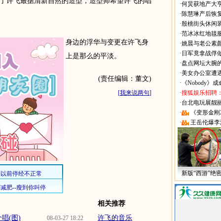
了许飞最据清新自然的造型，造型师希望许飞的唱
·
何炅获地产大亨
·
陈慧琳产后恢复
·
殷桃街头休闲装
·
范冰冰红地毯
身边的浮华与变更在许飞身
·
姚晨与老公素
·
日军竟拿战俘
上是那么的平淡。
·
盘点网坛大腕
·
美女办公室遭
(责任编辑：董文)
·
《Nobody》
[
我来说两句
]
·
搜狐娱乐招聘
·
台北电玩展靓丽Sh
·
《变形金刚
·
王岳伦爆李
新版“西游”绝
相关推荐
唱(图)
许飞的音乐
08-03-27 18:22