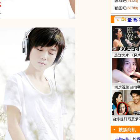
苏醒吧
(41523)
贴图吧
(68789)
最 热 
谍战大片-《风
闺房视频自拍
自爆捉奸后恶梦
搜狐商机
·
丰胸--林志玲