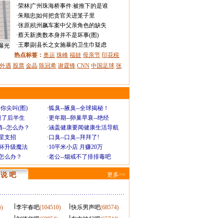
·
荣林
|
广州珠海桥事件:被推下的是谁
·
朱顺忠
|
如何把贪官关进笼子里
·
张原
|
杭州飙车案中父亲角色的缺失
·
蔡天新
|
奥数本身并不是坏事(图)
·
王攀
|
副县长之女施暴的卫生巾疑虑
曝光
热点标签：
奥运
珠峰
福娃
母亲节
印花税
外遇
股票
金晶
陈冠希
谢霆锋
CNN
中国足球
张
你尖叫(图)
·
狐臭--腋臭--全球揭秘！
毁了后半生
·
更年期--卵巢早衰--绝经
--怎么办？
·
涵盖健康要闻健康生活导航
明星支招
·
口臭--口臭--拜拜了!
罩杯升级魔法
·
10平米小店 月赚20万
-怎么办？
·
老公--烟戒不了排排毒吧
说 吧
更多>>
5)
李宇春吧
(104510)
快乐男声吧
(68574)