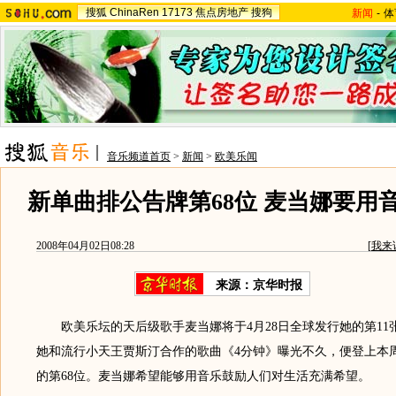
搜狐
ChinaRen
17173
焦点房地产
搜狗
新闻
-
体
音乐频道首页
>
新闻
>
欧美乐闻
新单曲排公告牌第68位 麦当娜要用
2008年04月02日08:28
[
我来
来源：京华时报
欧美乐坛的天后级歌手麦当娜将于4月28日全球发行她的第11
她和流行小天王贾斯汀合作的歌曲《4分钟》曝光不久，便登上本
的第68位。麦当娜希望能够用音乐鼓励人们对生活充满希望。