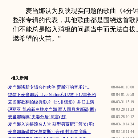
麦当娜认为反映现实问题的歌曲《4分钟
整张专辑的代表，其他歌曲都是围绕这首歌
们不能总是陷入消极的问题当中而无法自拔
燃希望的火苗。”
相关新闻
·
麦当娜谈新专辑合作伙伴 贾斯汀的音乐让...
08-04-01 10:00
·
继签下麦当娜后 Live Nation和U2签下12年长约
08-04-01 09:58
·
麦当娜欲翻拍经典影片《北非谍影》并任主演
08-03-31 15:19
·
玛丽亚-凯莉新曲胜麦当娜 两人同月发新碟(图)
08-03-28 11:23
·
麦当娜粉碎"夫妻分居"流言(图)
08-03-28 10:12
·
麦当娜入选摇滚名人堂 获型男贾斯汀颁奖(图)
08-03-19 14:24
·
麦当娜新碟首次与贾斯汀合作 封面首度曝...
08-03-18 11:44