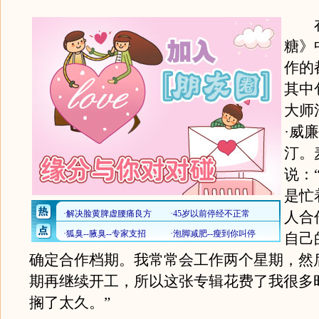
在
糖》
作的
其中
大师
·威
汀。
说：
是忙
人合
自己
确定合作档期。我常常会工作两个星期，然
期再继续开工，所以这张专辑花费了我很多
搁了太久。”