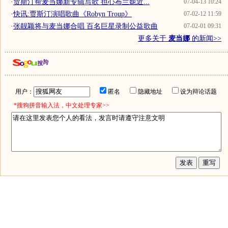
·
贾斯汀帮麦当娜新专辑写歌 担心布兰妮近...
07-04-13 10:24
·
快讯:贾斯汀演唱歌曲《Robyn Troup》
07-02-12 11:59
·
张靓颖将与麦当娜合唱 百名巨星录制公益歌曲
07-02-01 09:31
更多关于
麦当娜
的新闻>>
用户：
匿名
隐藏地址
设为辩论话题
*搜狗拼音输入法，中文处理专家>>