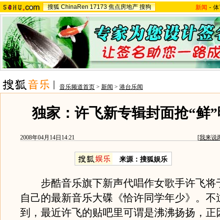
搜狐
ChinaRen
17173
焦点房地产
搜狗
新闻
-
体
音乐频道首页
>
新闻
>
港台乐闻
独家：许飞新专辑封面抢“鲜”曝
2008年04月14日14:21
[
我来说
来源：搜狐娱乐
步酷音乐旗下新声代唱作女歌手许飞将
自己的最新音乐大碟《恰许同学年少》。不
到，最近许飞的贴吧里可谓是沸沸扬扬，正