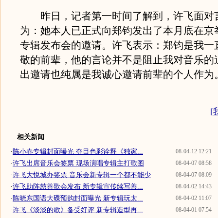
昨日，记者第一时间了解到，许飞面对
为：她本人已正式向郑钧发出了本月底在京
专辑发布会的邀请。许飞表示：郑钧是我一
敬的前辈，他的言论并不是阻止我对音乐的
出邀请也纯属是我诚心邀请前辈的个人作为
[
相关新闻
·
陈小春专辑封面曝光 夺目色彩诠释《独家...
08-04-12 12:21
·
许飞出席音乐会签票 现场演唱专辑主打歌图
08-04-07 08:58
·
许飞大悦城办签票 音乐会新专辑一个都不能少
08-04-07 08:09
·
许飞助阵慈善歌会发布 新专辑宣传续写善...
08-04-02 14:43
·
陈晓东国语大碟预购封面曝光 新专辑玩太...
08-04-02 11:07
·
许飞《淡淡的歌》备受好评 新专辑造型再...
08-04-01 07:54