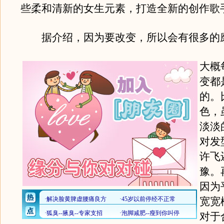
些柔和清新的女生元素，打造全新的创作歌
据介绍，因为要改变，所以会有很多的
大概
变都
的。
色，
淡淡
对发
许飞
豫。
因为
宽宽
对于