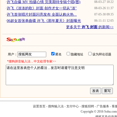
·
许飞自爆 MV 拍摄心情 完美期待专辑个唱(图)
08-03-27 18:22
·
许飞《淡淡的歌》封面 创作才女一切从"淡"
08-03-26 11:37
·
许飞首张唱片封面闪亮发布 全面认购火热...
07-05-30 09:35
·
06超女首张单曲碟 许飞《那年夏天》封面曝光
06-11-11 12:05
更多关于
许飞 封面
的新闻>>
用户：
匿名
隐藏地址
设为辩论话题
*搜狗拼音输入法，中文处理专家>>
设置首页
-
搜狗输入法
-
支付中心
-
搜狐招聘
-
广告服务
-
客
Copyright
©
2016 Sohu.com
搜狐不良信息