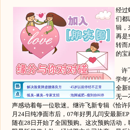
经过
们都
辑，
再是
转而
的宝
许飞
学年
全新
无一
声感动着每一位歌迷。继许飞新专辑《恰许
月24日纯净面市后，07年好男儿闫安最新E
随在28日开始了全国预购。这次预购活动，