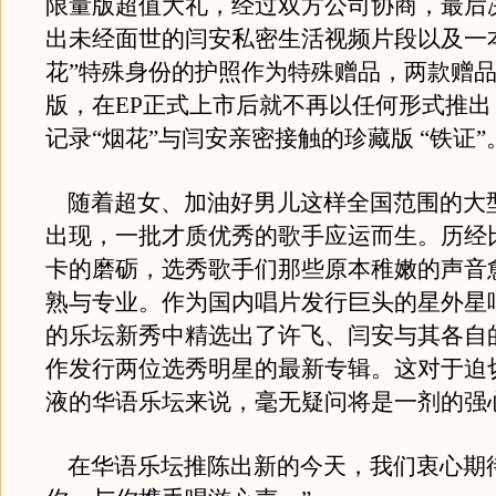
限量版超值大礼，经过双方公司协商，最后
出未经面世的闫安私密生活视频片段以及一
花”特殊身份的护照作为特殊赠品，两款赠
版，在EP正式上市后就不再以任何形式推出
记录“烟花”与闫安亲密接触的珍藏版 “铁证”
随着超女、加油好男儿这样全国范围的大
出现，一批才质优秀的歌手应运而生。历经
卡的磨砺，选秀歌手们那些原本稚嫩的声音
熟与专业。作为国内唱片发行巨头的星外星
的乐坛新秀中精选出了许飞、闫安与其各自
作发行两位选秀明星的最新专辑。这对于迫
液的华语乐坛来说，毫无疑问将是一剂的强
在华语乐坛推陈出新的今天，我们衷心期待