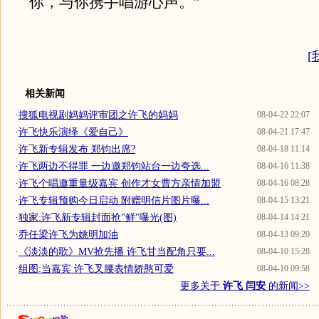
你，与你携手唱游心声。”
[
相关新闻
·
搜狐电视剧妈妈评审团之许飞的妈妈
08-04-22 22:07
·
许飞快乐演绎《爱自己》
08-04-21 17:47
·
许飞新专辑发布 郑钧出席?
08-04-18 11:14
·
许飞两边不得罪 一边邀郑钧站台一边夸选...
08-04-16 11:38
·
许飞个唱邀重量级嘉宾 创作才女曹方亲情加盟
08-04-16 08:28
·
许飞专辑预购今日启动 附赠明信片图片曝...
08-04-15 13:21
·
独家:许飞新专辑封面抢"鲜"曝光(图)
08-04-14 14:21
·
乔任梁许飞为姚明加油
08-04-13 09:20
·
《淡淡的歌》MV抢先播 许飞甘当配角只要...
08-04-10 15:28
·
组图:当嘉宾 许飞叉腰表情娇憨可爱
08-04-10 09:58
更多关于
许飞 闫安
的新闻>>