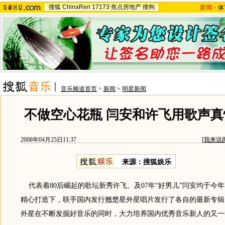
搜狐
ChinaRen
17173
焦点房地产
搜狗
新闻
-
体
音乐频道首页
>
新闻
>
明星新闻
不做空心花瓶 闫安和许飞用歌声真
2008年04月25日11:37
[
我来说
来源：搜狐娱乐
代表着80后崛起的歌坛新秀许飞、及07年“好男儿”闫安均于今
精心打造下，联手国内发行翘楚星外星唱片发行了各自的最新专辑
外星在不断发掘好音乐的同时，大力培养国内优秀音乐新人的又一