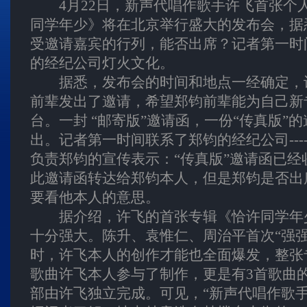
4月22日，新声代唱作歌手许飞首张个
同学年少》将在北京举行盛大的发布会，据
受邀请嘉宾的行列，能否出席？记者第一时
的经纪公司灯火文化。
据悉，发布会的时间和地点一经确定，
前辈发出了邀请，希望郑钧前辈能为自己新
台。一封 “邮寄版”邀请函，一份“传真版”
出。记者第一时间联系了郑钧的经纪公司----
负责郑钧的宣传表示：“传真版”邀请函已经
此邀请函转达给郑钧本人，但是郑钧是否出
要看他本人的意思。
据介绍，许飞的首张专辑《恰许同学年
十分强大。陈升、袁惟仁、周治平首次“强强
时，许飞本人的创作才能也全面爆发，整张
歌曲许飞本人参与了制作，更是有3首歌曲
部由许飞独立完成。可见，“新声代唱作歌手