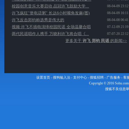
·
校园创意音乐大赛启动 品冠许飞鼓励大学...
08-04-09 23:12
·
许飞疯狂"煲电话粥" 长达8小时嘴角发麻(图)
08-04-09 16:11
·
许飞反击郑钧称选秀是伟大的
08-04-08 06:41
·
视频:许飞不插电演绎校园民谣 全场温馨合唱
07-12-09 21:19
·
两代民谣唱作人携手 万晓利许飞将合唱《...
07-07-20 22:12
更多关于
许飞 郑钧 民谣
的新闻>>
设置首页
-
搜狗输入法
-
支付中心
-
搜狐招聘
-
广告服务
-
客
Copyright
©
2016 Sohu.com
搜狐不良信息