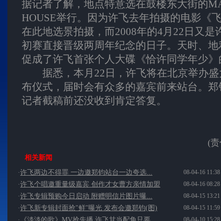
据记者了解，地点特意选在鼓楼东大街的MAO
HOUSE举行。因为许飞去年拍摄的电影《
在此地选景拍摄，而2008年的4月22日又
初赛直接晋级两周年纪念的日子。天时、地
促成了许飞首张个人大碟《恰许同学年少》
据悉，本月22日，许飞将在北京举办盛
布仪式，届时会有众多的嘉宾前来站台。郑
记者截稿前还没收到肯定答复。
(
相关新闻
·
许飞两边不得罪 一边邀郑钧站台一边夸选...
08-04-16 11:38
·
许飞个唱邀重量级嘉宾 创作才女曹方亲情加盟
08-04-16 08:28
·
许飞专辑预购今日启动 附赠明信片图片曝...
08-04-15 13:21
·
许飞新专辑封面抢"鲜"曝光 发布会邀郑钧(图)
08-04-15 11:59
·
《淡淡的歌》MV抢先播 许飞甘当配角只要...
08-04-10 15:28