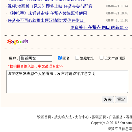
·
视频:动画版《风云》即将上映 任贤齐参与配音
08-04-21 11:44
·
《神枪手》未通过审核 任贤齐替陈冠希解围
08-04-21 10:46
·
任贤齐不再心软推出硬汉情歌"爱你在伤口"
08-04-15 11:10
更多关于
任贤齐 伤口
的新闻>>
用户：
匿名
隐藏地址
设为辩论话题
*搜狗拼音输入法，中文处理专家>>
设置首页
-
搜狗输入法
-
支付中心
-
搜狐招聘
-
广告服务
-
客
Copyright
©
2016 Sohu.com
搜狐不良信息