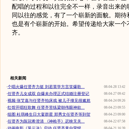
配唱的过程和以往完全不一样，录音出来的
同以往的感觉，有了一个崭新的面貌。期待
也是有个崭新的开始。希望传递给大家一个
齐。
相关新闻
·
个唱火爆任贤齐力挺 刘若英学方言笑爆歌...
08-04-28 13:42
·
任贤齐儿女成双 自爆未办理正式结婚注册登记
08-04-27 09:42
·
视频:张艾嘉与任贤齐拍床戏 被儿子撞见很尴尬
08-04-24 09:26
·
红馆开唱狂歌舞 任贤齐苦练梁朝伟眼神欲...
08-04-23 09:55
·
组图:杜琪峰生日大宴群星 郑秀文任贤齐等到贺
08-04-23 09:00
·
任贤齐为陈冠希澄清 《神枪手》迟映无关...
08-04-22 07:58
·
动画电影《风云决》启动 任贤齐童自荣惺...
08-04-21 16:39