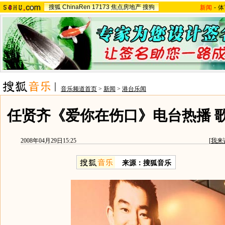
搜狐
ChinaRen
17173
焦点房地产
搜狗
新闻
-
体
音乐频道首页
>
新闻
>
港台乐闻
任贤齐《爱你在伤口》电台热播 歌
2008年04月29日15:25
[
我来
来源：搜狐音乐