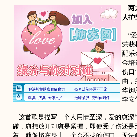
两大
人护
“爱
荣获
配乐
金培
伤口
曲，
华御
李安
这首歌是描写一个人用情至深，爱的愈深
碰，愈想放开却愈是紧握，即使受了伤还是
着。就像烙在身上一个合不拢的伤口，无法