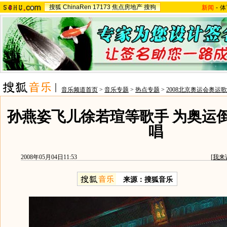
搜狐
ChinaRen
17173
焦点房地产
搜狗
新闻
-
体
音乐频道首页
>
音乐专题
>
热点专题
>
2008北京奥运会奥运
孙燕姿飞儿徐若瑄等歌手 为奥运
唱
2008年05月04日11:53
[
我来
来源：搜狐音乐