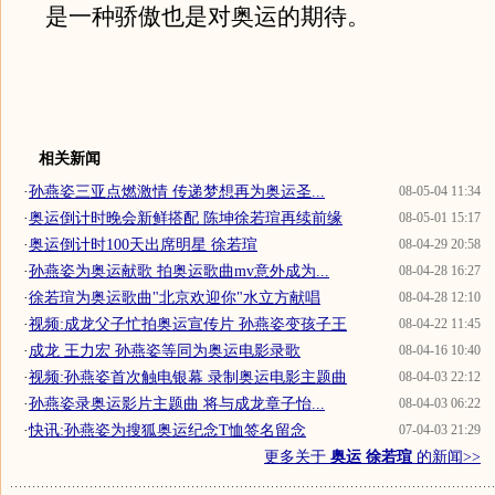
是一种骄傲也是对奥运的期待。
相关新闻
·
孙燕姿三亚点燃激情 传递梦想再为奥运圣...
08-05-04 11:34
·
奥运倒计时晚会新鲜搭配 陈坤徐若瑄再续前缘
08-05-01 15:17
·
奥运倒计时100天出席明星 徐若瑄
08-04-29 20:58
·
孙燕姿为奥运献歌 拍奥运歌曲mv意外成为...
08-04-28 16:27
·
徐若瑄为奥运歌曲"北京欢迎你"水立方献唱
08-04-28 12:10
·
视频:成龙父子忙拍奥运宣传片 孙燕姿变孩子王
08-04-22 11:45
·
成龙 王力宏 孙燕姿等同为奥运电影录歌
08-04-16 10:40
·
视频:孙燕姿首次触电银幕 录制奥运电影主题曲
08-04-03 22:12
·
孙燕姿录奥运影片主题曲 将与成龙章子怡...
08-04-03 06:22
·
快讯:孙燕姿为搜狐奥运纪念T恤签名留念
07-04-03 21:29
更多关于
奥运 徐若瑄
的新闻>>