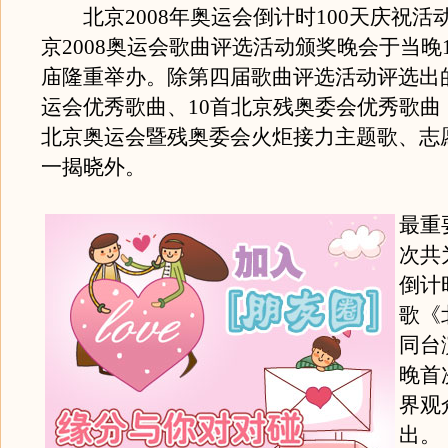
北京2008年奥运会倒计时100天庆祝活
京2008奥运会歌曲评选活动颁奖晚会于当晚1
庙隆重举办。除第四届歌曲评选活动评选出的
运会优秀歌曲、10首北京残奥委会优秀歌曲
北京奥运会暨残奥委会火炬接力主题歌、志
一揭晓外。
最重
次共
倒计
歌《
同台
晚首
界观
出。