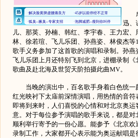
成
迅、
儿、那英、孙楠、韩红、李宇春、王力宏、
林、徐若瑄、飞儿乐团、孙燕姿、林俊杰等1
歌手义务参加了这首歌的演唱和录制。孙燕
飞儿乐团上月还特别飞到北京，进棚录制《
歌曲及赴北海及世贸天阶拍摄此曲MV。
当晚的演出中，百名歌手身着白色统一
红光映衬下太庙前深情演唱，用热情的音符
即将到来时，人们喜悦的心情和对北京奥运
意。对于每位参予演唱的歌手来说，都是对
顺利举行寄予的一份心愿。能参予《北京欢
录制工作，大家都开心表示能为奥运献唱是