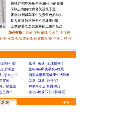
·
荣林
|
广州珠海桥事件:被推下的是谁
·
朱顺忠
|
如何把贪官关进笼子里
·
张原
|
杭州飙车案中父亲角色的缺失
·
蔡天新
|
奥数本身并不是坏事(图)
·
王攀
|
副县长之女施暴的卫生巾疑虑
曝光
热点标签：
奥运
珠峰
福娃
母亲节
印花税
外遇
股票
金晶
陈冠希
谢霆锋
CNN
中国足球
张
你尖叫(图)
·
狐臭--腋臭--全球揭秘！
毁了后半生
·
更年期--卵巢早衰--绝经
--怎么办？
·
涵盖健康要闻健康生活导航
明星支招
·
口臭--口臭--拜拜了!
罩杯升级魔法
·
10平米小店 月赚20万
-怎么办？
·
老公--烟戒不了排排毒吧
说 吧
更多>>