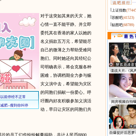
说 吧 排 行
上证指数
(7744
对于这突如其来的天灾，她
苏醒吧
(41523)
心情一直不能平静。并立即
贴图吧
(68789)
委托其在香港的家人以她的
最 热 
名义捐款五万元，希望能尽
自己的微薄之力帮助受难同
胞们。同时她还向其经纪公
司明确表示，将会克服各种
谍战大片-《风
困难，协调档期全力参与赈
灾义演中去，希望能为灾区
的同胞们捐献一份爱心。呼
吁圈内好友积极参加义演活
闺房视频自拍
动，早日让灾区的同胞们共
自爆捉奸后恶梦
的员工们也纷纷解囊捐助，共计人民币8800