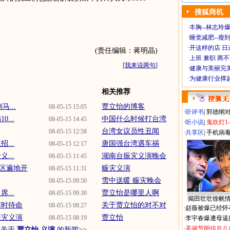
搜狐商机
·
丰胸--林志玲
·
睡觉减肥--瘦到
·
开这样的店 日进
(责任编辑：蒋明晶)
·
上班 兼职 两
[
我来说两句
]
·
健康与美丽完
·
为健康行业撑
相关推荐
...
贾立怡的博客
08-05-15 15:05
·
听评书
|
郭德纲
...
中国什么时候打台湾
08-05-15 14:45
·
听小说
|
鬼吹灯1
台湾女议员性丑闻
08-05-15 12:58
·
共享区
|
手机病
...
唐国强台湾遇车祸
08-05-15 12:17
...
湖南台振灾义演晚会
08-05-15 11:45
区遍地开
赈灾义演
08-05-15 11:31
雪中送暖 赈灾晚会
08-05-15 09:50
...
贾立怡是哪里人啊
08-05-15 09:30
揭田壮壮徐帆
随时待命
关于贾立怡的对不对
08-05-15 08:27
·
赵薇被爆已经怀
赈灾义演
贾立怡
08-05-15 08:19
·
李宇春爆遭母逼
·
圣诞节明信片八
多关于
贾立怡 义演
的新闻>>