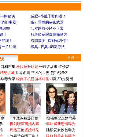
爆丰胸秘诀
·
减肥--小肚子赘肉没了
你尖叫(图)
·
吸引异性的秘密武器
3000
·
45岁以前停经不正常
不误！
·
解决脸黄脾虚腰痛良方
美展现！
·
泡脚减肥--瘦到你叫停！
起一片明镜
·
狐臭--腋臭--09新疗法
更多>>
对口相声集
杜拉拉升职记
张震讲故事
红楼梦
-精绝古城
世界名著
平凡的世界
货币战争2
毒杀毒专家
经典手机游游格斗集
福彩3D走势图
情史
李冰冰被爆已婚
揭秘生父离婚内幕
孕
·
揭刘晓庆离婚内幕
·
李幼斌新恋情曝光
婚
·
周迅王艳婆媳相见
·
陆毅爱女照首曝光
折
·
刘嘉玲自曝正造人
·
陈好新男友被曝光