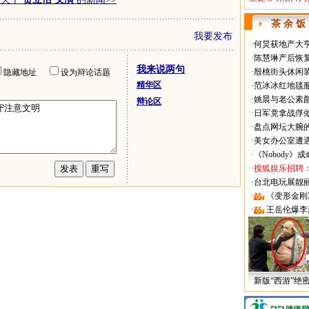
茶 余 饭
我要发布
·
何炅获地产大亨
·
陈慧琳产后恢复
我来说两句
·
殷桃街头休闲装
隐藏地址
设为辩论话题
精华区
·
范冰冰红地毯
·
姚晨与老公素
辩论区
·
日军竟拿战俘
·
盘点网坛大腕
·
美女办公室遭
·
《Nobody》
·
搜狐娱乐招聘
·
台北电玩展靓丽Sh
·
《变形金刚
·
王岳伦爆李
新版“西游”绝