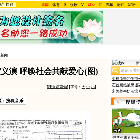
地产
搜狗
新闻
-
体育
-
S
-
娱乐
-
V
-
财经
-
IT
-
汽车
-
房产
-
家居
-
星新闻
新
义演 呼唤社会共献爱心(图)
央视质疑29岁市
石首网站被黑
篡
[
我来说两句
] [字号：
大
中
小
]
宋美龄牛奶洗澡
源：搜狐音乐
中学生乘直升机