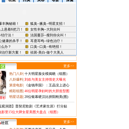
更多>>
热门八卦
|
十大明星脸女模揭晓（组图）
八卦爆料
|
刘欢与美女主持情史大曝光
第壹电影
|
《金钱帝国》：王晶没上进心
精彩组图
|
46位明星孕妇时的大胆造型图
明星话题
|
20位银幕硬汉比拼阳刚美(图)
撞衫
狐观演团】普契尼歌剧《艺术家生涯》打分贴
电影里15位大牌女星美图大盘点（组图）
更多>>