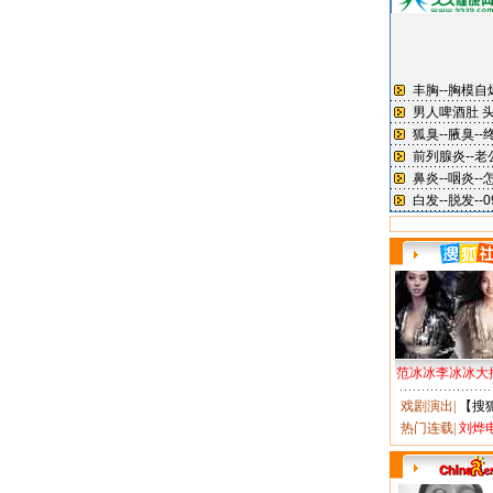
范冰冰李冰冰大
戏剧演出
|
【搜
热门连载
|
刘烨