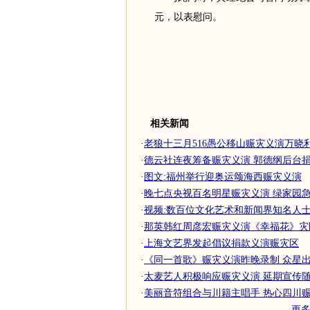
元，以表慰问。
相关新闻
·
老狼十三月516愚公移山赈灾义演万晓利马
·
德云社连夜筹备赈灾义演 郭德纲后台捐10
·
图文:福州举行迎奥运颂海西赈灾义演
·
晚七点央视百名明星赈灾义演 绿家园急招
·
视频:数百位文化艺术和新闻界知名人士义
·
那英韩红周彦宏赈灾义演《幸福花》灾
·
上海文艺界发起倡议捐款义演赈灾区
·
《同一首歌》赈灾义演昨晚录制 众星出席
·
太麦艺人积极响应赈灾义演 延期宣传
·
美丽音符组合与川籍主唱手 热心四川
更