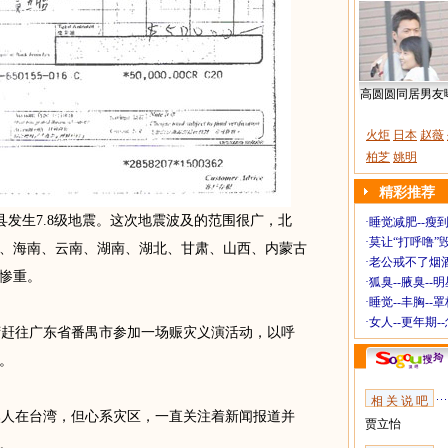
高圆圆同居男友
火炬
日本
赵薇
柏芝
姚明
精彩推荐
川县发生7.8级地震。这次地震波及的范围很广，北
·
睡觉减肥--瘦到
·
莫让“打呼噜”
、海南、云南、湖南、湖北、甘肃、山西、内蒙古
·
老公戒不了烟酒
惨重。
·
狐臭--腋臭--
·
睡觉--丰胸--
·
女人--更年期-
赶往广东省番禺市参加一场赈灾义演活动，以呼
。
相 关 说 吧
人在台湾，但心系灾区，一直关注着新闻报道并
贾立怡
。