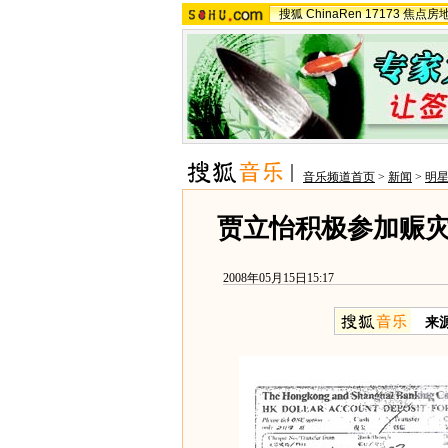
搜狐
ChinaRen
17173
焦点房
音乐频道首页
>
新闻
>
明
贾立怡积极参加赈灾
2008年05月15日15:17
来