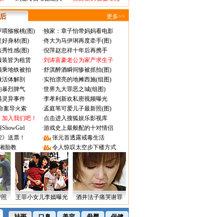
 后
更多>>
喂猕猴桃(图)
·
独家：章子怡带妈妈看电影
好身材(图)
·
佟大为马伊琍再度牵手(图)
秀性感(图)
·
倪萍赵忠祥十年后再携手
服装皆为租赁
·
刘涛富豪老公为家产求生子
颜乘地铁被拍
·
舒淇醉酒瞬间惨被抓拍(图)
做活体解剖
·
实拍漂亮的地摊西施(组图)
的暴烈脾气
·
世界九大罪恶之城(组图)
遇灵异事件
·
李孝利新欢私密视频曝光
成命案导火索
·
孟庭苇可爱儿子最新照(图)
：加入我们吧！
·
点击进入搜狐娱乐影视库
owGirl
·
游戏史上最般配的十对情侣
2》送票！
·
张元首透露戒毒生活
湘胎教
·
令人惊叹太空步下楼方式
密照
王菲小女儿李嫣曝光
酒井法子痛哭谢罪