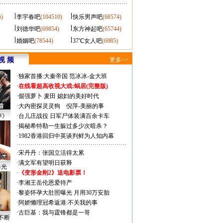
5)
李宇春吧
(104510)
快乐男声吧
(68574)
刘德华吧
(69854)
东方神起吧
(65744)
婚姻吧
(78544)
37℃女人吧
(6985)
视 频
更多>>
·
独家首播:大秦帝国
范冰冰-金大班
·
在线看超高收视大戏:
蜗居(完整版)
·
倔强萝卜
麦田
媳妇的美好时代
·
大内密探灵灵狗
倪萍-美丽的事
声》
·
台儿庄战役 日军尸体装满百余卡车
·
揭秘希特勒一生躲过多少次暗杀？
·
1982香港回归中英谈判鲜为人知内幕
·
宋丹丹：张国立活得太累
·
满文军有望明日获释
曝光
·
《变形金刚2》送电影票！
·
李湘王岳伦恩爱待产
·
黎姿怀孕大肚照曝光 月用30万安胎
·
阿娇懒理冠希返港:不关我的事
·
古巨基：我与霆锋都是一哥
不断