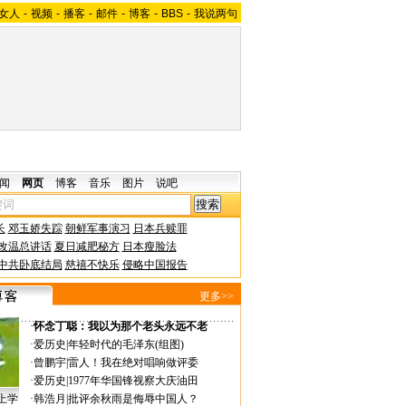
女人
-
视频
-
播客
-
邮件
-
博客
-
BBS
-
我说两句
闻
网页
博客
音乐
图片
说吧
长
邓玉娇失踪
朝鲜军事演习
日本兵赎罪
改温总讲话
夏日减肥秘方
日本瘦脸法
中共卧底结局
慈禧不快乐
侵略中国报告
更多>>
·
怀念丁聪：我以为那个老头永远不老
·
爱历史
|
年轻时代的毛泽东(组图)
·
曾鹏宇
|
雷人！我在绝对唱响做评委
·
爱历史
|
1977年华国锋视察大庆油田
上学
·
韩浩月
|
批评余秋雨是侮辱中国人？