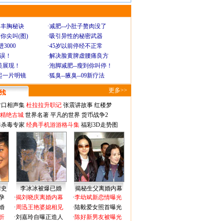
爆丰胸秘诀
·
减肥--小肚子赘肉没了
你尖叫(图)
·
吸引异性的秘密武器
3000
·
45岁以前停经不正常
不误！
·
解决脸黄脾虚腰痛良方
美展现！
·
泡脚减肥--瘦到你叫停！
起一片明镜
·
狐臭--腋臭--09新疗法
更多>>
对口相声集
杜拉拉升职记
张震讲故事
红楼梦
-精绝古城
世界名著
平凡的世界
货币战争2
毒杀毒专家
经典手机游游格斗集
福彩3D走势图
情史
李冰冰被爆已婚
揭秘生父离婚内幕
孕
·
揭刘晓庆离婚内幕
·
李幼斌新恋情曝光
婚
·
周迅王艳婆媳相见
·
陆毅爱女照首曝光
折
·
刘嘉玲自曝正造人
·
陈好新男友被曝光