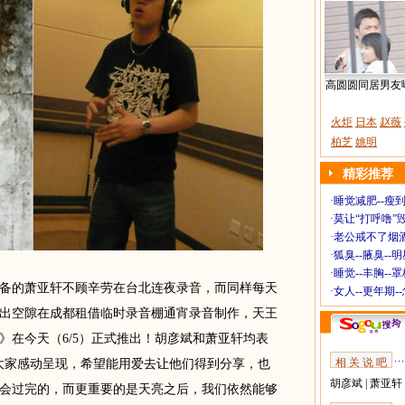
高圆圆同居男友
火炬
日本
赵薇
柏芝
姚明
精彩推荐
·
睡觉减肥--瘦到
·
莫让“打呼噜”
·
老公戒不了烟酒
·
狐臭--腋臭--
·
睡觉--丰胸--
的萧亚轩不顾辛劳在台北连夜录音，而同样每天
·
女人--更年期-
出空隙在成都租借临时录音棚通宵录音制作，天王
》在今天（6/5）正式推出！胡彦斌和萧亚轩均表
相 关 说 吧
大家感动呈现，希望能用爱去让他们得到分享，也
胡彦斌
|
萧亚轩
会过完的，而更重要的是天亮之后，我们依然能够