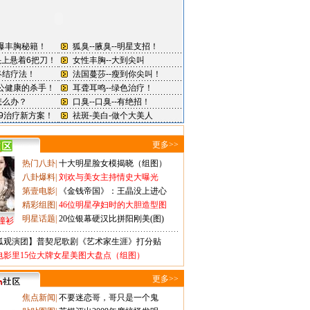
更多>>
热门八卦
|
十大明星脸女模揭晓（组图）
八卦爆料
|
刘欢与美女主持情史大曝光
第壹电影
|
《金钱帝国》：王晶没上进心
精彩组图
|
46位明星孕妇时的大胆造型图
明星话题
|
20位银幕硬汉比拼阳刚美(图)
撞衫
狐观演团】普契尼歌剧《艺术家生涯》打分贴
电影里15位大牌女星美图大盘点（组图）
更多>>
焦点新闻
|
不要迷恋哥，哥只是一个鬼