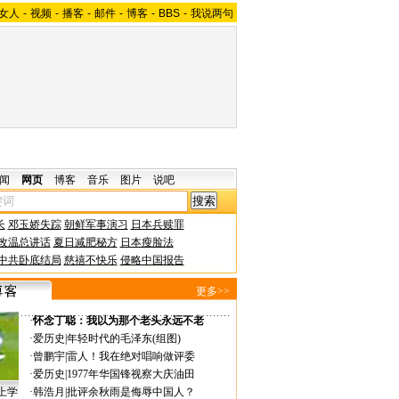
女人
-
视频
-
播客
-
邮件
-
博客
-
BBS
-
我说两句
闻
网页
博客
音乐
图片
说吧
长
邓玉娇失踪
朝鲜军事演习
日本兵赎罪
改温总讲话
夏日减肥秘方
日本瘦脸法
中共卧底结局
慈禧不快乐
侵略中国报告
更多>>
·
怀念丁聪：我以为那个老头永远不老
·
爱历史
|
年轻时代的毛泽东(组图)
·
曾鹏宇
|
雷人！我在绝对唱响做评委
·
爱历史
|
1977年华国锋视察大庆油田
上学
·
韩浩月
|
批评余秋雨是侮辱中国人？