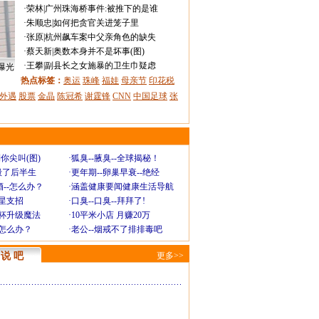
·
荣林
|
广州珠海桥事件:被推下的是谁
·
朱顺忠
|
如何把贪官关进笼子里
·
张原
|
杭州飙车案中父亲角色的缺失
·
蔡天新
|
奥数本身并不是坏事(图)
·
王攀
|
副县长之女施暴的卫生巾疑虑
曝光
热点标签：
奥运
珠峰
福娃
母亲节
印花税
外遇
股票
金晶
陈冠希
谢霆锋
CNN
中国足球
张
你尖叫(图)
·
狐臭--腋臭--全球揭秘！
毁了后半生
·
更年期--卵巢早衰--绝经
--怎么办？
·
涵盖健康要闻健康生活导航
明星支招
·
口臭--口臭--拜拜了!
罩杯升级魔法
·
10平米小店 月赚20万
-怎么办？
·
老公--烟戒不了排排毒吧
说 吧
更多>>