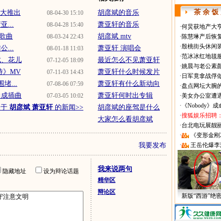
茶 余 饭
盛大推出
胡彦斌的音乐
08-04-30 15:10
...
萧亚轩的音乐
08-04-28 15:40
·
何炅获地产大亨
歌曲
胡彦斌 mtv
08-03-24 22:43
·
陈慧琳产后恢复
·
殷桃街头休闲装
...
萧亚轩 演唱会
08-01-18 11:03
·
范冰冰红地毯
斌、花儿
最近怎么不见萧亚轩
07-12-05 18:09
·
姚晨与老公素
诗》MV
萧亚轩什么时候发片
07-11-03 14:43
·
日军竟拿战俘
堵...
萧亚轩有什么新动向
07-08-06 07:59
·
盘点网坛大腕
曲成插曲
萧亚轩何时出专辑
07-03-05 10:02
·
美女办公室遭
·
《Nobody》
关于
胡彦斌 萧亚轩
的新闻>>
胡彦斌的座驾是什么
·
搜狐娱乐招聘
大家怎么看胡彦斌
·
台北电玩展靓丽Sh
·
《变形金刚
我要发布
·
王岳伦爆李
我来说两句
隐藏地址
设为辩论话题
精华区
辩论区
新版“西游”绝