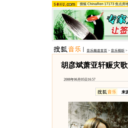
搜狐
ChinaRen
17173
焦点房
音乐频道首页
>
音乐视听
胡彦斌萧亚轩赈灾歌
2008年06月05日16:57
来