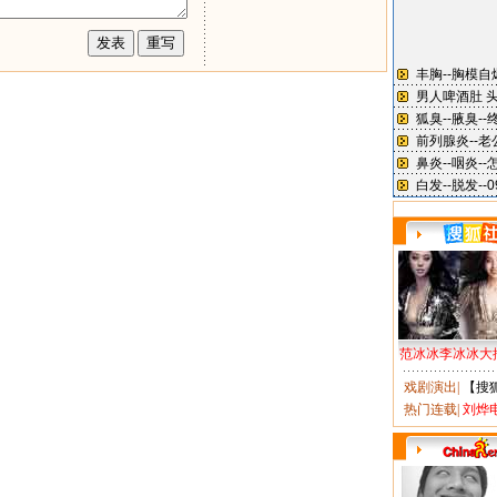
范冰冰李冰冰大
戏剧演出
|
【搜
热门连载
|
刘烨