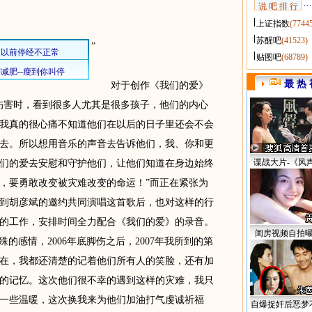
说 吧 排 行
上证指数
(7744
苏醒吧
(41523)
”
贴图吧
(68789)
最 热 
对于创作《我们的爱》
伤害时，看到很多人尤其是很多孩子，他们的内心
我真的很心痛不知道他们在以后的日子里还会不会
去。所以想用音乐的声音去告诉他们，我、你和更
谍战大片-《风
们的爱去安慰和守护他们，让他们知道在身边始终
，要勇敢改变被灾难改变的命运！”而正在紧张为
到胡彦斌的邀约共同演唱这首歌后，也对这样的行
的工作，安排时间全力配合《我们的爱》的录音。
闺房视频自拍
殊的感情，2006年底脚伤之后，2007年我所到的第
在，我都还清楚的记着他们所有人的笑脸，还有加
的记忆。这次他们很不幸的遇到这样的灾难，我只
一些温暖，这次换我来为他们加油打气虔诚祈福
自爆捉奸后恶梦