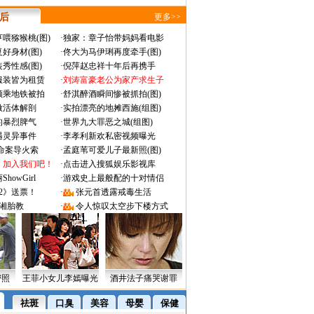
 后
更多>>
喂猕猴桃(图)
·
独家：章子怡带妈妈看电影
好身材(图)
·
佟大为马伊琍再度牵手(图)
秀性感(图)
·
倪萍赵忠祥十年后再携手
服装皆为租赁
·
刘涛富豪老公为家产求生子
颜乘地铁被拍
·
舒淇醉酒瞬间惨被抓拍(图)
做活体解剖
·
实拍漂亮的地摊西施(组图)
的暴烈脾气
·
世界九大罪恶之城(组图)
遇灵异事件
·
李孝利新欢私密视频曝光
成命案导火索
·
孟庭苇可爱儿子最新照(图)
：加入我们吧！
·
点击进入搜狐娱乐影视库
owGirl
·
游戏史上最般配的十对情侣
2》送票！
·
张元首透露戒毒生活
湘胎教
·
令人惊叹太空步下楼方式
密照
王菲小女儿李嫣曝光
酒井法子痛哭谢罪