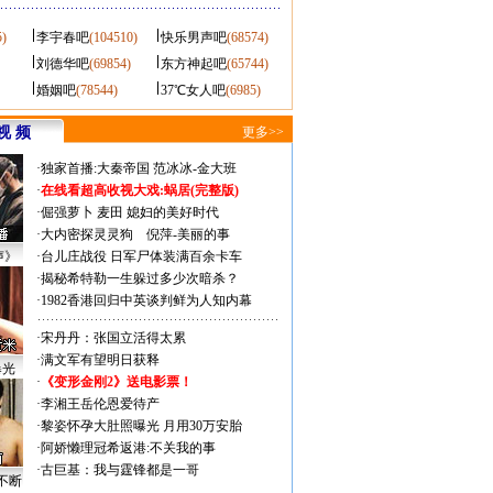
5)
李宇春吧
(104510)
快乐男声吧
(68574)
刘德华吧
(69854)
东方神起吧
(65744)
婚姻吧
(78544)
37℃女人吧
(6985)
视 频
更多>>
·
独家首播:大秦帝国
范冰冰-金大班
·
在线看超高收视大戏:
蜗居(完整版)
·
倔强萝卜
麦田
媳妇的美好时代
·
大内密探灵灵狗
倪萍-美丽的事
声》
·
台儿庄战役 日军尸体装满百余卡车
·
揭秘希特勒一生躲过多少次暗杀？
·
1982香港回归中英谈判鲜为人知内幕
·
宋丹丹：张国立活得太累
·
满文军有望明日获释
曝光
·
《变形金刚2》送电影票！
·
李湘王岳伦恩爱待产
·
黎姿怀孕大肚照曝光 月用30万安胎
·
阿娇懒理冠希返港:不关我的事
·
古巨基：我与霆锋都是一哥
不断