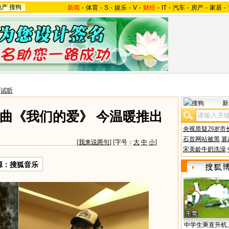
地产
搜狗
新闻
-
体育
-
S
-
娱乐
-
V
-
财经
-
IT
-
汽车
-
房产
-
家居
-
>
试听
新
曲《我们的爱》 今温暖推出
央视质疑29岁市
石首网站被黑
篡
[
我来说两句
] [字号：
大
中
小
]
宋美龄牛奶洗澡
源：搜狐音乐
中学生乘直升机