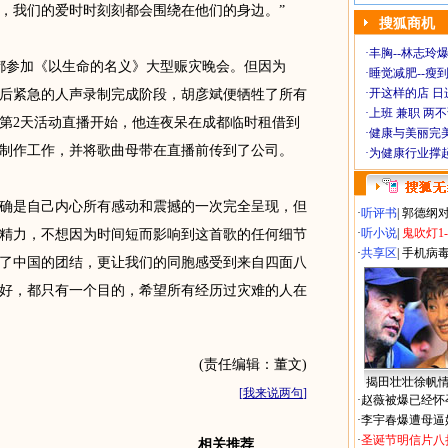
，我们的爱时时刻刻都会围绕在他们的身边。”
搜狐商机
·
丰胸--林志玲
都参加《以生命的名义》大型赈灾晚会。但因为
·
睡觉减肥--瘦到
·
开这样的店 日进
后紧急的人声录制完成阶段，胡彦斌便牺牲了所有
·
上班 兼职 两
第2天活动直播开始，他连夜呆在成都临时租借到
·
健康与美丽完
制作工作，并将歌曲母带在直播前传到了公司。
·
为健康行业撑
是自己内心所有感动和震撼的一次完全呈现，但
·
听评书
|
郭德纲
·
听小说
|
鬼吹灯1
精力，不想因为时间短而影响到这首歌的任何细节
·
共享区
|
手机病
了中国的团结，更让我们的同胞感受到来自四面八
好，都只有一个目的，希望所有经历过灾难的人在
(责任编辑：董文)
揭田壮壮徐帆
[
我来说两句
]
·
赵薇被爆已经怀
·
李宇春爆遭母逼
·
圣诞节明信片八
相关推荐