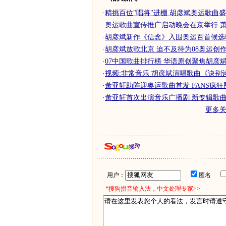
·
精挑百位"唱将"进棚 胡彦斌奥运歌曲
·
奥运歌曲宣传推广启动晚会在京举行 萧亚
·
胡彦斌新作《信念》入围奥运百首候选
·
胡彦斌放歌北京 迫不及待为08奥运创作公
·
07中国歌曲排行榜 华语原创聚焦胡彦
·
视频:非常音乐 胡彦斌演唱歌曲《诀别
·
萧亚轩助阵迎奥运歌曲首发 FANS疯狂围
·
萧亚轩首次出演音乐广播剧 新专辑歌
更多
用户：
匿名
*搜狗拼音输入法，中文处理专家>>