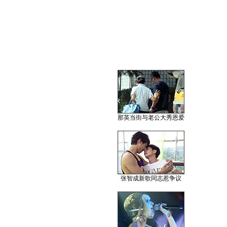
那英当街与老公大秀恩爱
张智成新歌同志惹争议