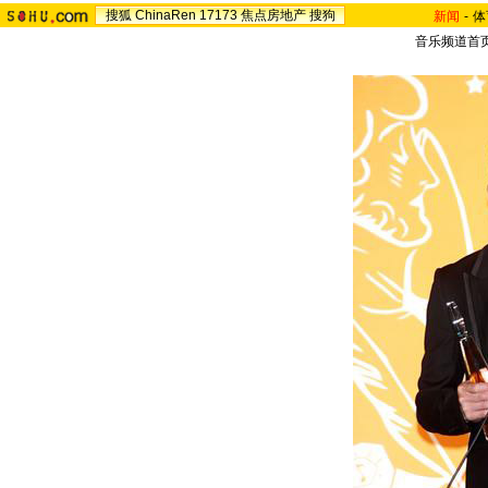
搜狐
ChinaRen
17173
焦点房地产
搜狗
新闻
-
体
音乐频道首