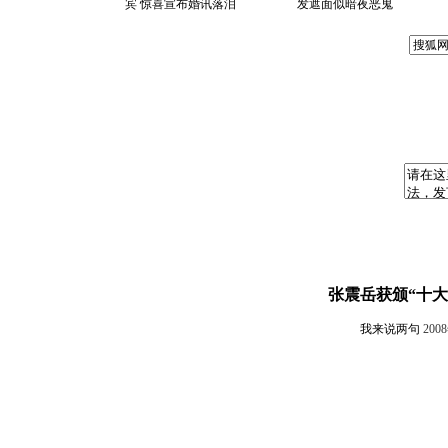
宾 惊喜宣布婚讯落泪
发遮面似暗夜恶鬼
张震岳获颁“十大
我来说两句
200