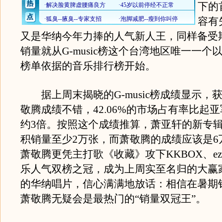
下的
容有
又是华纳今年力捧的人气新人王，同样备受
销量就从G-music榜这个台湾地区唯一一个
榜单依据的音乐排行榜开始。
据上周末揭晓的G-music榜成绩显示，
敬腾成绩不错，42.06%的市场占有率比起
约3倍。按照这个成绩推算，萧亚轩的新专
积销量至少2万张，而萧敬腾的成绩应该是6
萧敬腾更凭主打歌《收藏》攻下KKBOX、ezP
乐人气双榜之冠，成为上周实至名归的大赢
的华纳唱片，信心满满地放话：相信在暑期
萧敬腾无疑会是最热门的“销量双冠王”。