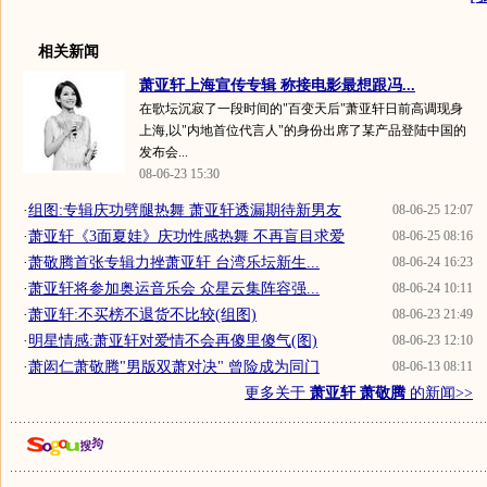
相关新闻
萧亚轩上海宣传专辑 称接电影最想跟冯...
在歌坛沉寂了一段时间的"百变天后"萧亚轩日前高调现身
上海,以"内地首位代言人"的身份出席了某产品登陆中国的
发布会...
08-06-23 15:30
·
组图:专辑庆功劈腿热舞 萧亚轩透漏期待新男友
08-06-25 12:07
·
萧亚轩《3面夏娃》庆功性感热舞 不再盲目求爱
08-06-25 08:16
·
萧敬腾首张专辑力挫萧亚轩 台湾乐坛新生...
08-06-24 16:23
·
萧亚轩将参加奥运音乐会 众星云集阵容强...
08-06-24 10:11
·
萧亚轩:不买榜不退货不比较(组图)
08-06-23 21:49
·
明星情感:萧亚轩对爱情不会再傻里傻气(图)
08-06-23 12:10
·
萧闳仁萧敬腾"男版双萧对决" 曾险成为同门
08-06-13 08:11
更多关于
萧亚轩 萧敬腾
的新闻>>