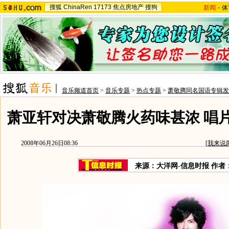
搜狐
ChinaRen
17173
焦点房地产
搜狗
新闻
-
体
音乐频道首页
>
音乐专题
>
热点专题
>
萧敬腾同名国语专辑发
萧亚轩对决萧敬腾火药味甚浓 唱
2008年06月26日08:36
[
我来说
来源：大洋网-信息时报 作者