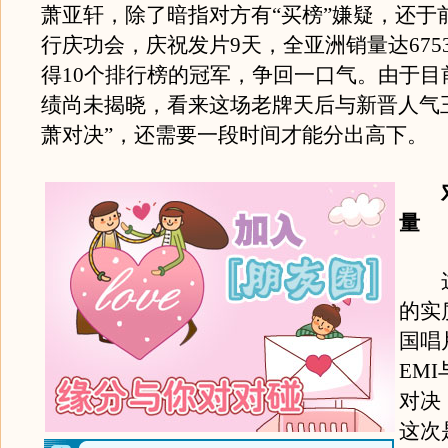
萧亚轩，除了暗指对方有“买榜”嫌疑，还于
行庆功会，庆祝发片9天，全亚洲销量达6753
得10个排行榜的冠军，争回一口气。由于目
绩尚未揭晓，看来这场老牌天后与新晋人气
萧对决”，还需要一段时间才能分出高下。
对
量
这
的实
国唱
EM
对决
这次