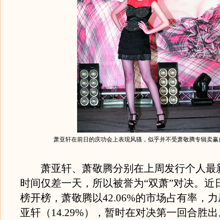
萧亚轩在前日的庆功会上表现风骚，似乎并不受萧敬腾专辑卖赢
萧亚轩、萧敬腾分别在上周发行个人最
时间仅差一天，所以被誉为“双萧”对决。近日台
榜开榜，萧敬腾以42.06%的市场占有率，
亚轩（14.29%），暂时在对决第一回合胜