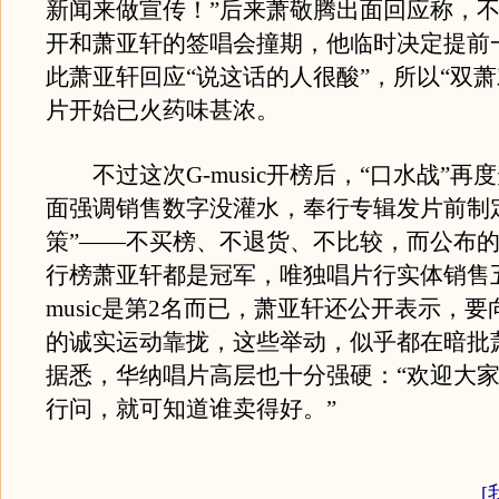
新闻来做宣传！”后来萧敬腾出面回应称，
开和萧亚轩的签唱会撞期，他临时决定提前
此萧亚轩回应“说这话的人很酸”，所以“双萧
片开始已火药味甚浓。
不过这次G-music开榜后，“口水战”再度
面强调销售数字没灌水，奉行专辑发片前制
策”——不买榜、不退货、不比较，而公布
行榜萧亚轩都是冠军，唯独唱片行实体销售五
music是第2名而已，萧亚轩还公开表示，
的诚实运动靠拢，这些举动，似乎都在暗批
据悉，华纳唱片高层也十分强硬：“欢迎大
行问，就可知道谁卖得好。”
[