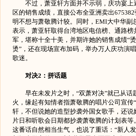
不过，萧亚轩方面并不示弱，庆功宴上
区的销售成绩，直接公布全亚洲卖出67538
明不想与萧敬腾计较。同时，EMI大中华副
表示，萧亚轩取得台湾地区电信榜、通路榜共
军，堪称十全十美，并期许她的销售成绩“
烫”，还在现场宣布加码，举办万人庆功演
歌迷。
对决2：拼话题
早在未发片之时，“双萧对决”就已从话
火，缘起有知情者指萧敬腾的唱片公司宣传“
轩，不但说她的造型抄袭外国女歌手，还说
片日和听歌会日期都抄袭萧敬腾的计划表等
这番话自然相当生气，也说了重话：“新人