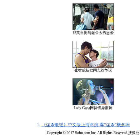
那英当街与老公大秀恩爱
张智成新歌同志惹争议
Lady Gaga网袜怪异服饰
1.
《谋杀歌谣》中文版上海将演 曝“谋杀”概念照
Copyright © 2017 Sohu.com Inc. All Rights Reserved.搜