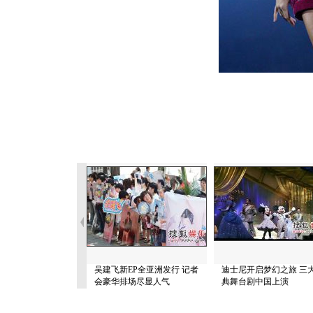
吴建飞新EP全亚洲发行 记者
迪士尼开启梦幻之旅 三
会豪华排场尽显人气
典舞台剧中国上演