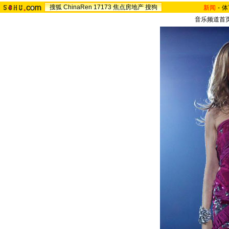
搜狐
ChinaRen
17173
焦点房地产
搜狗
新闻
-
体
音乐频道首