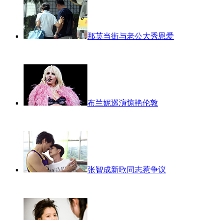
那英当街与老公大秀恩爱
布兰妮巡演惊艳伦敦
张智成新歌同志惹争议