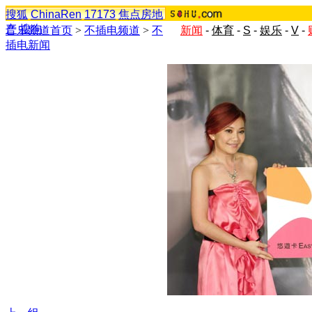
搜狐
ChinaRen
17173
焦点房地
产
搜狗
音乐频道首页
>
不插电频道
>
不
新闻
-
体育
-
S
-
娱乐
-
V
-
插电新闻