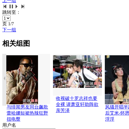
上一组
跳转至：
页
1/7
下一组
相关组图
收视破十罗志祥也要
全裸 请萧亚轩助阵欲
与绯闻男友同台飙歌
风骚开唱半
亲芳泽
蕾哈娜短裙热辣狂野
后艾米-怀
扭电臀
浮浮
用户名