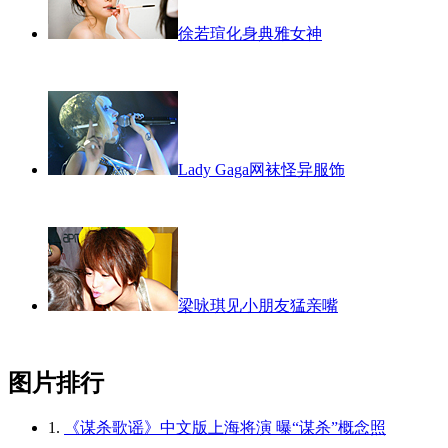
徐若瑄化身典雅女神
Lady Gaga网袜怪异服饰
梁咏琪见小朋友猛亲嘴
图片排行
1.
《谋杀歌谣》中文版上海将演 曝“谋杀”概念照