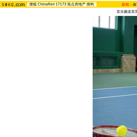
搜狐
ChinaRen
17173
焦点房地产
搜狗
新闻
-
体
音乐频道首