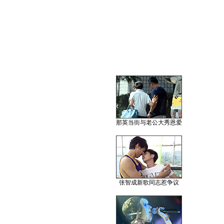
那英当街与老公大秀恩爱
张智成新歌同志惹争议