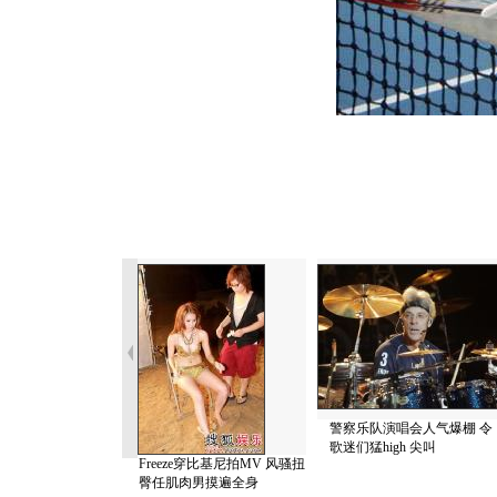
警察乐队演唱会人气爆棚 令
歌迷们猛high 尖叫
Freeze穿比基尼拍MV 风骚扭
臀任肌肉男摸遍全身