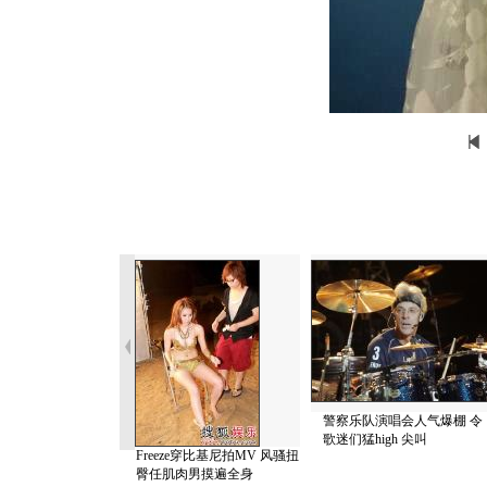
警察乐队演唱会人气爆棚 令
歌迷们猛high 尖叫
Freeze穿比基尼拍MV 风骚扭
臀任肌肉男摸遍全身