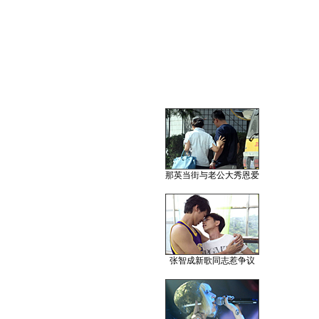
那英当街与老公大秀恩爱
张智成新歌同志惹争议