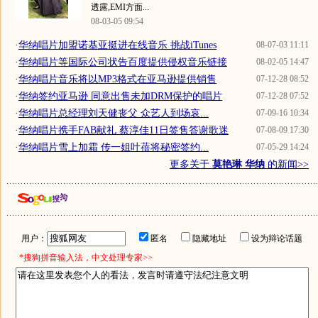
透露,EMI方面...
08-03-05 09:54
·
华纳唱片加盟诺基亚挺进在线音乐 挑战iTunes
08-07-03 11:11
·
华纳唱片等国际公司状告百度提供侵权音乐链接
08-02-05 14:47
·
华纳唱片音乐将以MP3格式在亚马逊提供销售
07-12-28 08:52
·
华纳签约亚马逊 同意出售未加DRM保护的唱片
07-12-28 07:52
·
华纳唱片总经理刘天健丧父 众艺人到场哀...
07-09-16 10:34
·
华纳唱片携手FAB献礼 蔡淳佳11日签售答谢歌迷
07-08-09 17:30
·
华纳唱片雪上加霜 传一姐叶蓓将秘密签约...
07-05-29 14:24
更多关于
莫艳琳 华纳
的新闻>>
用户：
匿名
隐藏地址
设为辩论话题
*搜狗拼音输入法，中文处理专家>>