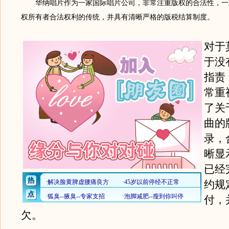
华纳唱片作为一家国际唱片公司，非常注重版权的合法性，一
权所有者合法权利的传统，并具有清晰严格的版税结算制度。
对于
于没
指责
常重
了关
曲的
录，
晰显
已经
约规
付，
欠。