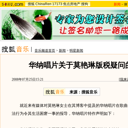
搜狐
ChinaRen
17173
焦点房地产
搜狗
新闻
-
体
音乐频道首页
>
新闻
>
明星新闻
华纳唱片关于莫艳琳版税疑问
2008年07月25日15:21
[
我来
来源：搜狐音乐
就近来有媒体对莫艳琳女士在其博客中提及的华纳唱片在歌曲
法行为令其生活困窘一事的报导，华纳唱片特作声明如下：