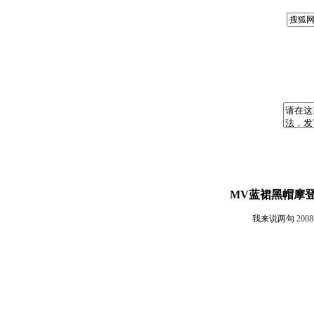
MV蓝裙黑帽摩登
我来说两句
200