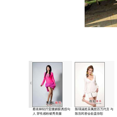
蔡依林轻拧蛮腰媚眼诱惑勾
陈瑀涵抢吴佩慈百万代言 与
人 穿性感粉裙秀美腿
陈浩民密会欲盖弥彰