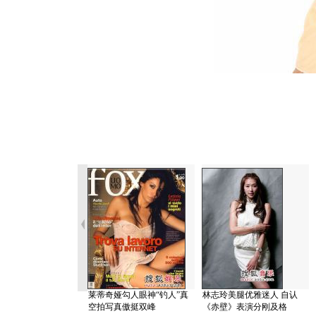
莱蒂奇娅勾人眼神“钓人”真
林志玲美腿优雅迷人 自认
空拍写真傲挺双峰
《赤壁》表演分刚及格