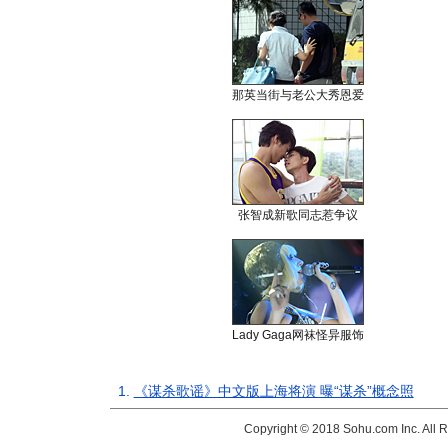
那英当街与老公大秀恩爱
张智成新歌同志惹争议
Lady Gaga网袜怪异服饰
1.
《谋杀歌谣》中文版上海将演 曝“谋杀”概念照
Copyright © 2018 Sohu.com Inc. Al