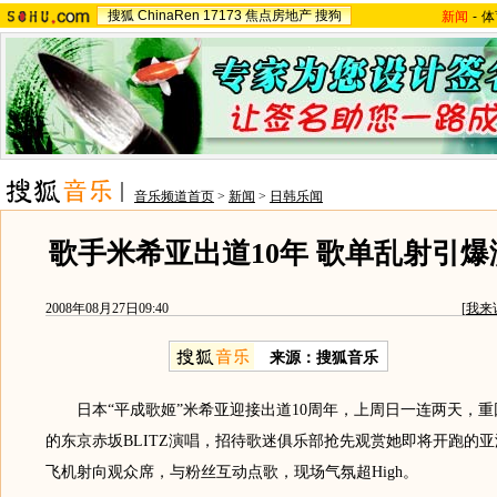
搜狐
ChinaRen
17173
焦点房地产
搜狗
新闻
-
体
音乐频道首页
>
新闻
>
日韩乐闻
歌手米希亚出道10年 歌单乱射引
2008年08月27日09:40
[
我来
来源：搜狐音乐
日本“平成歌姬”米希亚迎接出道10周年，上周日一连两天，重
的东京赤坂BLITZ演唱，招待歌迷俱乐部抢先观赏她即将开跑的
飞机射向观众席，与粉丝互动点歌，现场气氛超High。