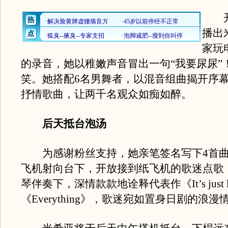
开
播出
家玩
的录音，她以稚嫩声音冒出一句“我要尿尿”
笑。她搭配6名男舞者，以混音组曲揭开序
抒情歌曲，让两千名观众如痴如醉。
后天抵台泡汤
为感谢粉丝支持，她亲笔签名写下4首曲
飞机射向台下，开放接到纸飞机的歌迷点歌
琴伴奏下，深情款款地诠释代表作《It’s just 
《Everything》，歌迷宛如置身日剧的浪漫