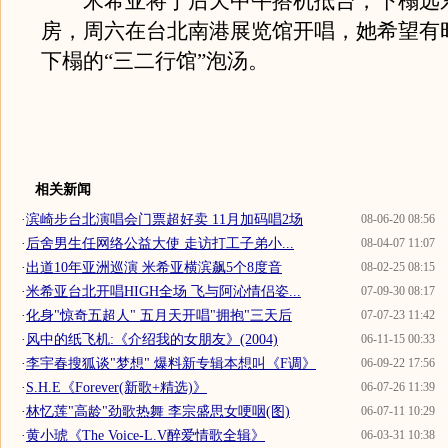
米希亚将于后天中午搭机抵台，下榻远
房，周六在台北南港展览馆开唱，她希望有
下榻的“三二行馆”泡汤。
相关新闻
·
滨崎步台北演唱会门票超好卖 11月加码唱2场
08-06-20 08:56
·
后舍男生任网络公益大使 走访打工子弟小...
08-04-07 11:07
·
出道10年亚洲巡演 米希亚横滨飙5个8度音
08-02-25 08:15
·
米希亚台北开唱HIGH全场 飞与阿沁情侣姿...
07-09-30 08:17
·
化身"惊奇五超人" 五月天开唱"拥抱"三天后
07-07-23 11:42
·
风中的纸飞机:《介绍我的女朋友》(2004)
06-11-15 00:33
·
李宇春搜狐谈"梦想" 爆料新专辑本想叫《F调》
06-09-22 17:56
·
S.H.E《Forever(新歌+精选)》
06-07-26 11:39
·
林忆莲"高龄"劲歌热舞 李宗盛思女哽咽(图)
06-07-11 10:29
·
黄小琥《The Voice-L.V醉爱情歌全辑》
06-03-31 10:38