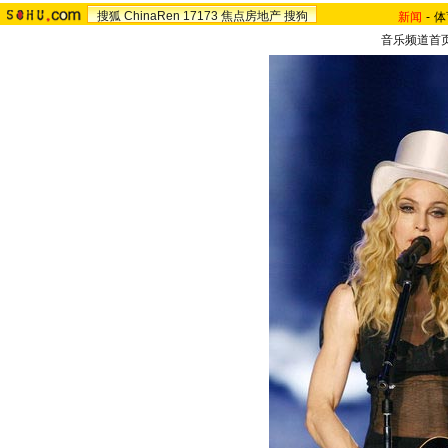
搜狐
ChinaRen
17173
焦点房地产
搜狗
新闻
-
体
音乐频道首