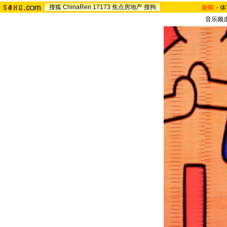
搜狐
ChinaRen
17173
焦点房地产
搜狗
新闻
-
体
音乐频