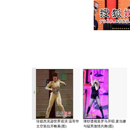
珍妮杰克逊世界巡演 温哥华
薄纱透视装罗马开唱 麦当娜
太空装拉开帷幕(图)
与猛男激情共舞(图)