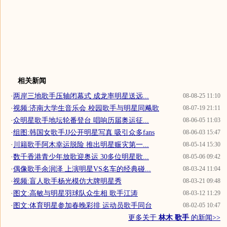
相关新闻
·
两岸三地歌手压轴闭幕式 成龙率明星送远...
08-08-25 11:10
·
视频:济南大学生音乐会 校园歌手与明星同飚歌
08-07-19 21:11
·
众明星歌手地坛轮番登台 唱响历届奥运征...
08-06-05 11:03
·
组图:韩国女歌手JJ公开明星写真 吸引众多fans
08-06-03 15:47
·
川籍歌手阿木幸运脱险 推出明星赈灾第一...
08-05-14 15:30
·
数千香港青少年放歌迎奥运 30多位明星歌...
08-05-06 09:42
·
偶像歌手余润泽 上演明星VS名车的经典碰...
08-03-24 11:04
·
视频:盲人歌手杨光模仿大牌明星秀
08-03-21 09:48
·
图文:高敏与明星羽球队众生相 歌手江涛
08-03-12 11:29
·
图文:体育明星参加春晚彩排 运动员歌手同台
08-02-05 10:47
更多关于
林木 歌手
的新闻>>