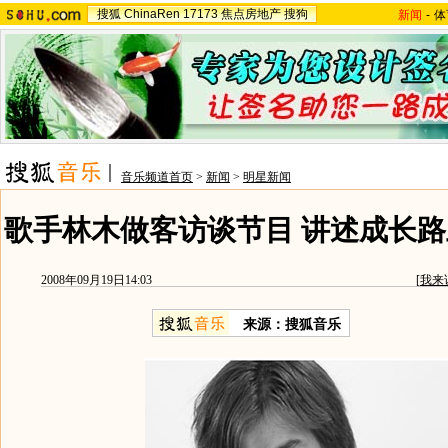
搜狐
ChinaRen
17173
焦点房地产
搜狗
新闻
-
体
音乐频道首页
>
新闻
>
明星新闻
歌手林木做客访谈节目 讲述成长路
2008年09月19日14:03
[
我来
来源：搜狐音乐