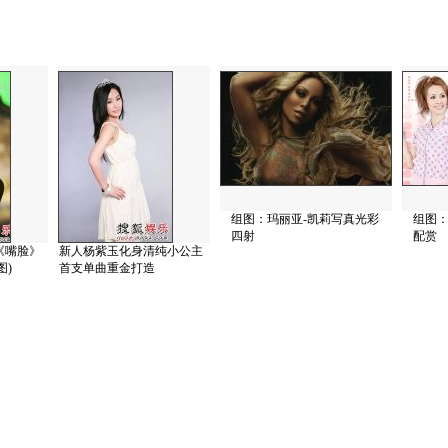
组图：玛丽亚-凯莉写真光彩
组图
四射
配赏
《嘴脸》
新人杨紫玉化身清纯小公主
图)
首支单曲重金打造