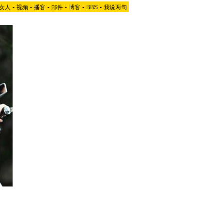
女人
-
视频
-
播客
-
邮件
-
博客
-
BBS
-
我说两句