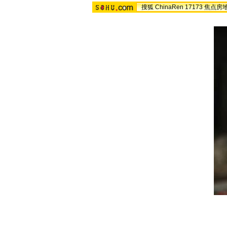
搜狐
ChinaRen
17173
焦点房