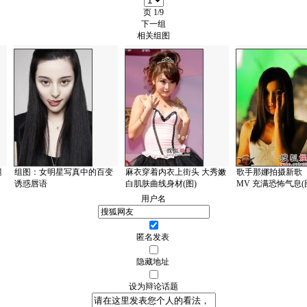
页
1/9
下一组
相关组图
腿
组图：女明星写真中的百变
麻衣穿着内衣上街头 大秀嫩
歌手那娜拍摄新歌
诱惑唇语
白肌肤曲线身材(图)
MV 充满恐怖气息(
用户名
匿名发表
隐藏地址
设为辩论话题