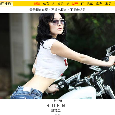
地产
搜狗
新闻
-
体育
-
S
-
娱乐
-
V
-
财经
-
IT
-
汽车
-
房产
-
家居
-
音乐频道首页
>
不插电频道
>
不插电组图
上一组
跳转至：