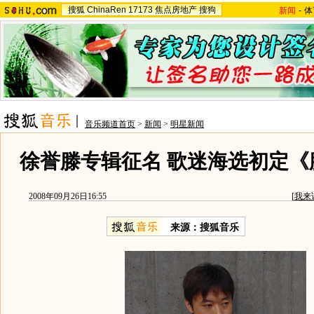
搜狐
ChinaRen
17173
焦点房地产
搜狗
新闻
-
体
音乐频道首页
>
新闻
>
明星新闻
徐誉滕专辑征名 歌迷海选初定《滕
2008年09月26日16:55
[
我来
来源：搜狐音乐