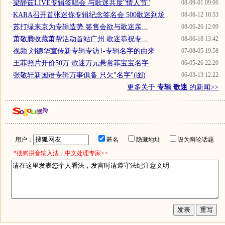
·
梁静茹LIVE专辑签唱会 与歌迷共度"情人节"
08-09-01 09:06
·
KARA召开首张迷你专辑纪念签名会 500歌迷到场
08-08-12 10:33
·
苏打绿来京为专辑造势 签售会欲与歌迷亲...
08-06-26 12:09
·
萧敬腾收藏萧帮活动首站广州 歌迷恭祝专...
08-06-18 13:42
·
视频:刘德华宣传新专辑专访1-专辑名字的由来
07-08-05 19:58
·
王菲照片开价50万 歌迷万元悬赏菲宝宝名字
06-05-26 22:20
·
张敬轩新国语专辑万事俱备 只欠"名字"(图)
06-03-13 12:22
更多关于
专辑 歌迷
的新闻>>
用户：
匿名
隐藏地址
设为辩论话题
*搜狗拼音输入法，中文处理专家>>