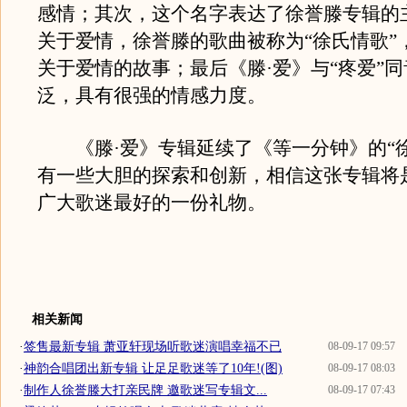
感情；其次，这个名字表达了徐誉滕专辑的
关于爱情，徐誉滕的歌曲被称为“徐氏情歌”
关于爱情的故事；最后《滕·爱》与“疼爱”
泛，具有很强的情感力度。
《滕·爱》专辑延续了《等一分钟》的“徐
有一些大胆的探索和创新，相信这张专辑将
广大歌迷最好的一份礼物。
相关新闻
·
签售最新专辑 萧亚轩现场听歌迷演唱幸福不已
08-09-17 09:57
·
神韵合唱团出新专辑 让足足歌迷等了10年!(图)
08-09-17 08:03
·
制作人徐誉滕大打亲民牌 邀歌迷写专辑文...
08-09-17 07:43