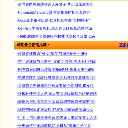
·麦当娜向副总统候选人发禁令 禁止出席演唱会
·Gibson满足Slash心愿 重制枪花时期经典吉他
·Oasis新专辑刚出炉 歌迷指其抄袭“英国猫王”
·Q音乐大奖颁奖典礼现场 各大牌乐队悉数登场
·1968-2008重金属先驱齐柏林飞艇40年珍贵点滴
精彩音乐新闻推荐：
更多
·侯佩岑被爆因“处女情结”与周杰伦分手(图)
·布兰妮妹妹与男友登《OK!》杂志 澄清不利传闻
·F4东京开唱舞台故障中断8分钟 朱孝天堕台(图)
·赞嘴唇软而温暖很有感觉 阿Sa支持吴尊裸泳(图)
·吴佩慈走秀短裙黑丝袜展美腿 全新EP即将发行
·张敬轩任光明大使 家人有白内障提醒自己护眼睛
·演剧为房祖名留贵宾席 薛凯琪变瘦恐被嘲笑(图)
·杨钰莹回国定居深圳 37岁近照曝光皮肤如少女
·组图：与阿娇拉开关系 麦浚龙上海宵夜揽女入怀
·张惠妹何守正恋情稳定 不排斥“未婚生子”(图)