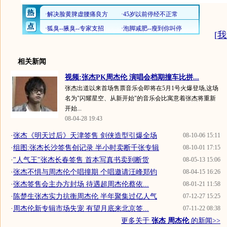
[
我
相关新闻
视频:张杰PK周杰伦 演唱会档期撞车比拼...
张杰出道以来首场售票音乐会即将在5月1号火爆登场,这场
名为"闪耀星空、从新开始"的音乐会比寓意着张杰将重新
开始...
08-04-28 19:43
·
张杰《明天过后》天津签售 剑侠造型引爆全场
08-10-06 15:11
·
组图:张杰长沙签售创记录 半小时卖断千张专辑
08-10-01 17:15
·
"人气王"张杰长春签售 首本写真书卖到断货
08-05-13 15:06
·
张杰不惧与周杰伦个唱撞期 个唱邀请汪峰郑钧
08-04-15 16:26
·
张杰签售会主办方封场 待遇超周杰伦蔡依...
08-01-21 11:58
·
陈楚生张杰实力抗衡周杰伦 半年聚集过亿人气
07-12-27 15:25
·
周杰伦新专辑市场失宠 有望月底来北京签...
07-11-22 08:38
更多关于
张杰 周杰伦
的新闻>>