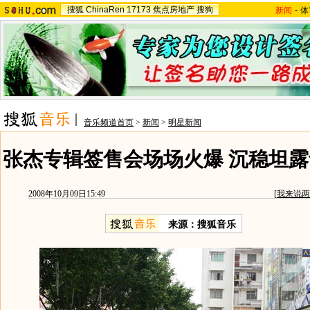
搜狐
ChinaRen
17173
焦点房地产
搜狗
新闻
-
体
音乐频道首页
>
新闻
>
明星新闻
张杰专辑签售会场场火爆 沉稳坦露
2008年10月09日15:49
[
我来说两
来源：搜狐音乐