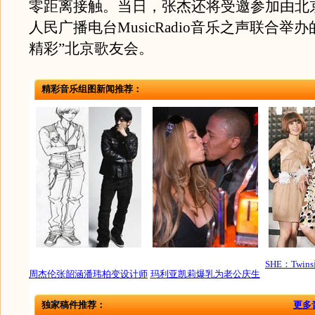
零距离接触。当日，张杰还将受邀参加由北
人民广播电台MusicRadio音乐之声联合举
精彩”北京歌友会。
精彩音乐组图新闻推荐：
SHE：Twi
周杰伦张韶涵潘玮柏变设计师
玛利亚凯莉爆乳为老公庆生
独家稿件推荐：
更多