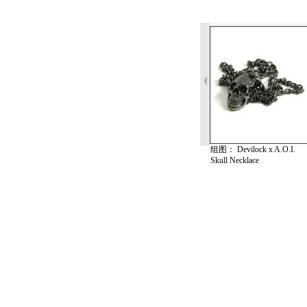
组图： Devilock x A.O.I.
Skull Necklace