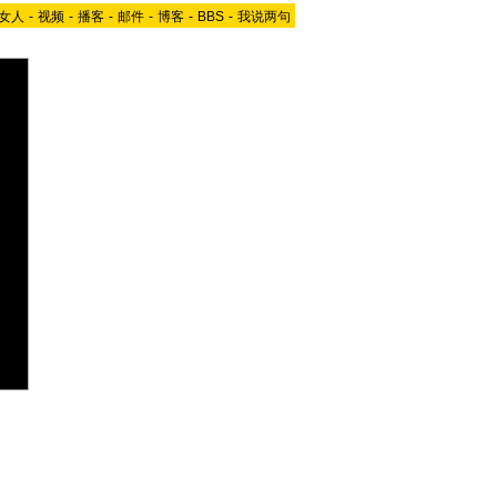
女人
-
视频
-
播客
-
邮件
-
博客
-
BBS
-
我说两句