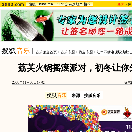
搜狐
ChinaRen
17173
焦点房地产
搜狗
新闻
-
体
音乐频道首页
>
音乐专题
>
热点专题
>
红牛不插电现场演出汇
荔芙火锅摇滚派对，初冬让你
2008年11月06日17:02
[
我来
来源：搜狐音乐