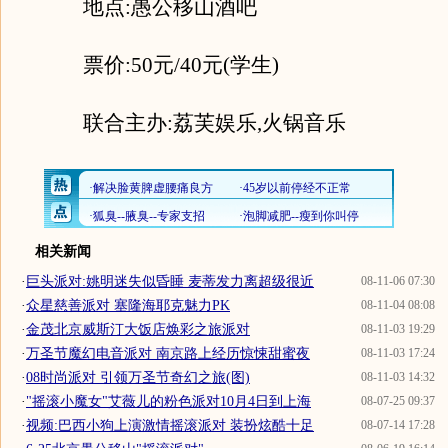
地点:愚公移山酒吧
票价:50元/40元(学生)
联合主办:荔芙娱乐,火锅音乐
相关新闻
·
巨头派对:姚明迷失似昏睡 麦蒂发力离超级很近
08-11-06 07:30
·
众星慈善派对 塞隆海耶克魅力PK
08-11-04 08:08
·
金茂北京威斯汀大饭店焕彩之旅派对
08-11-03 19:29
·
万圣节魔幻电音派对 南京路上经历惊悚甜蜜夜
08-11-03 17:24
·
08时尚派对 引领万圣节奇幻之旅(图)
08-11-03 14:32
·
"摇滚小魔女"艾薇儿的粉色派对10月4日到上海
08-07-25 09:37
·
视频:巴西小狗上演激情摇滚派对 装扮炫酷十足
08-07-14 17:28