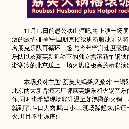
11月15日的愚公移山酒吧,将上演一场
滚的激情碰撞!中国朋克摇滚班霸脑浊乐队
名朋克乐队再循环一起,与今年窜升速度最
乐队以及荔芙新近签下的独立摇滚新军钢铁
渐寒冷的北京送上一场火热度极高的精彩演出
本场派对主题"荔芙火锅摇滚派对"一语双
北京两大新晋演艺厂牌荔芙娱乐和火锅音乐
作,同时也希望现场能升温至如沸腾的火锅一
就到了,斗口大肉,喝口小二,现场躁起来,保
火,并且不生冻疮!