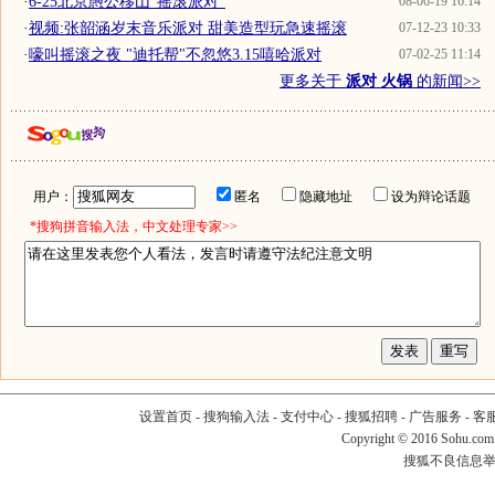
·
6-25北京愚公移山"摇滚派对"
08-06-19 16:14
·
视频:张韶涵岁末音乐派对 甜美造型玩急速摇滚
07-12-23 10:33
·
嚎叫摇滚之夜 "迪托帮"不忽悠3.15嘻哈派对
07-02-25 11:14
更多关于
派对 火锅
的新闻>>
用户：
匿名
隐藏地址
设为辩论话题
*搜狗拼音输入法，中文处理专家>>
设置首页
-
搜狗输入法
-
支付中心
-
搜狐招聘
-
广告服务
-
客
Copyright
©
2016 Sohu.com
搜狐不良信息