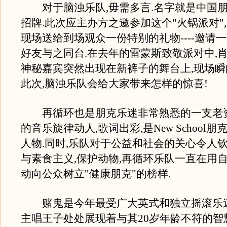
对于脑浊乐队,毋需多言.名字就是中国朋
招牌.此次应主办方之邀参加这个"火锅派对"
现场送给到场观众一份特别的礼物----邀请
好友与之同台.在去年的雷蒙斯致敬派对中,
神秘嘉宾突然出现在新裤子的舞台上,现场瞬
此次,脑浊乐队会给大家带来怎样的惊喜!
再循环也是朋克乐迷非常熟悉的一支老资
的音乐旋律动人,歌词出彩,是New School
人物.同时,乐队对于公益和社会的关心令人钦
与素食主义,保护动物,再循环乐队一直在用
动向公众树立"健康朋克"的榜样.
赌鬼是今年最受广大英式和独立摇滚乐迷
主唱王子处处展现着与其20岁年龄不符的智