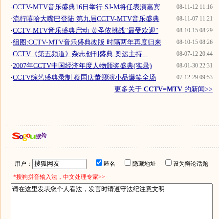
·
CCTV-MTV音乐盛典16日举行 SJ-M将任表演嘉宾
08-11-12 11:16
·
流行嘻哈大嘴巴登陆 第九届CCTV-MTV音乐盛典
08-11-07 11:21
·
CCTV-MTV音乐盛典启动 黄圣依挑战"最受欢迎"
08-10-15 08:29
·
组图:CCTV-MTV音乐盛典改版 时隔两年再度归来
08-10-15 08:26
·
CCTV《第五频道》杂志创刊盛典 奥运主持...
08-07-12 20:44
·
2007年CCTV中国经济年度人物颁奖盛典(实录)
08-01-30 22:31
·
CCTV综艺盛典录制 蔡国庆董卿演小品爆笑全场
07-12-29 09:53
更多关于
CCTV=MTV
的新闻>>
用户：
匿名
隐藏地址
设为辩论话题
*搜狗拼音输入法，中文处理专家>>