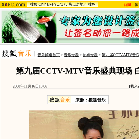
搜狐
ChinaRen
17173
焦点房地产
搜狗
新闻
-
体
音乐频道首页
>
音乐专题
>
热点专题
>
第九届CCTV-MTV音
第九届CCTV-MTV音乐盛典现场
2008年11月16日18:06
[
我来
来源：搜狐音乐