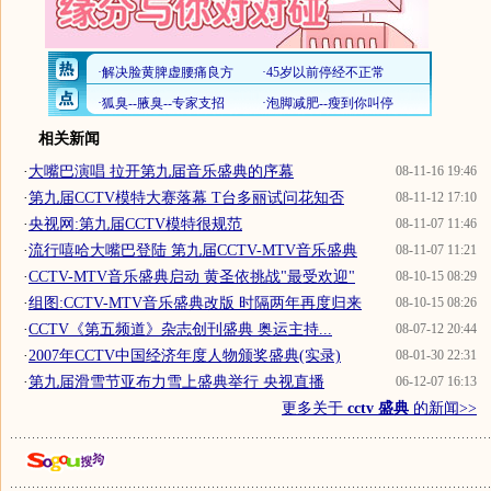
相关新闻
·
大嘴巴演唱 拉开第九届音乐盛典的序幕
08-11-16 19:46
·
第九届CCTV模特大赛落幕 T台多丽试问花知否
08-11-12 17:10
·
央视网:第九届CCTV模特很规范
08-11-07 11:46
·
流行嘻哈大嘴巴登陆 第九届CCTV-MTV音乐盛典
08-11-07 11:21
·
CCTV-MTV音乐盛典启动 黄圣依挑战"最受欢迎"
08-10-15 08:29
·
组图:CCTV-MTV音乐盛典改版 时隔两年再度归来
08-10-15 08:26
·
CCTV《第五频道》杂志创刊盛典 奥运主持...
08-07-12 20:44
·
2007年CCTV中国经济年度人物颁奖盛典(实录)
08-01-30 22:31
·
第九届滑雪节亚布力雪上盛典举行 央视直播
06-12-07 16:13
更多关于
cctv 盛典
的新闻>>