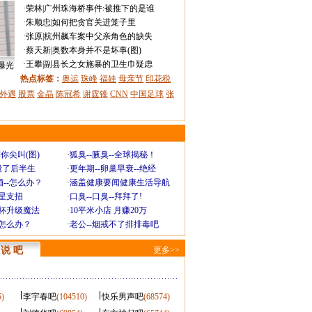
·
荣林
|
广州珠海桥事件:被推下的是谁
·
朱顺忠
|
如何把贪官关进笼子里
·
张原
|
杭州飙车案中父亲角色的缺失
·
蔡天新
|
奥数本身并不是坏事(图)
·
王攀
|
副县长之女施暴的卫生巾疑虑
曝光
热点标签：
奥运
珠峰
福娃
母亲节
印花税
外遇
股票
金晶
陈冠希
谢霆锋
CNN
中国足球
张
你尖叫(图)
·
狐臭--腋臭--全球揭秘！
毁了后半生
·
更年期--卵巢早衰--绝经
--怎么办？
·
涵盖健康要闻健康生活导航
明星支招
·
口臭--口臭--拜拜了!
罩杯升级魔法
·
10平米小店 月赚20万
-怎么办？
·
老公--烟戒不了排排毒吧
说 吧
更多>>
5)
李宇春吧
(104510)
快乐男声吧
(68574)