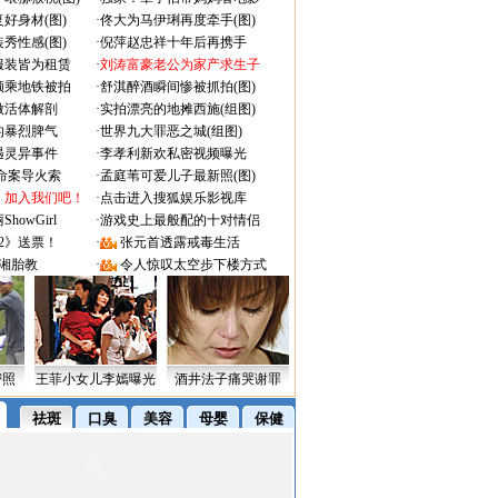
好身材(图)
·
佟大为马伊琍再度牵手(图)
秀性感(图)
·
倪萍赵忠祥十年后再携手
服装皆为租赁
·
刘涛富豪老公为家产求生子
颜乘地铁被拍
·
舒淇醉酒瞬间惨被抓拍(图)
做活体解剖
·
实拍漂亮的地摊西施(组图)
的暴烈脾气
·
世界九大罪恶之城(组图)
遇灵异事件
·
李孝利新欢私密视频曝光
成命案导火索
·
孟庭苇可爱儿子最新照(图)
：加入我们吧！
·
点击进入搜狐娱乐影视库
owGirl
·
游戏史上最般配的十对情侣
2》送票！
·
张元首透露戒毒生活
湘胎教
·
令人惊叹太空步下楼方式
密照
王菲小女儿李嫣曝光
酒井法子痛哭谢罪