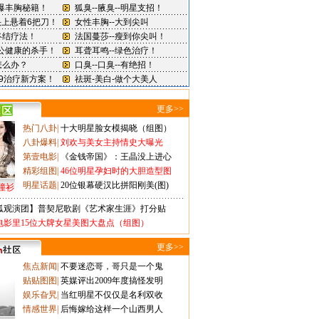
更多>>
热门八卦
|
十大明星脸女模揭晓（组图）
八卦爆料
|
刘欢与美女主持情史大曝光
第壹电影
|
《金钱帝国》：王晶没上进心
精彩组图
|
46位明星孕妇时的大胆造型图
明星话题
|
20位银幕硬汉比拼阳刚美(图)
撞衫
狐观演团】普契尼歌剧《艺术家生涯》打分贴
电影里15位大牌女星美图大盘点（组图）
更多>>
焦点新闻
|
不要迷恋哥，哥只是一个鬼
贴贴图图
|
英媒评出2009年度搞怪发明
娱乐旮旯
|
当红明星不仅仅是名利双收
情感世界
|
后悔嫁给这样一个山西男人