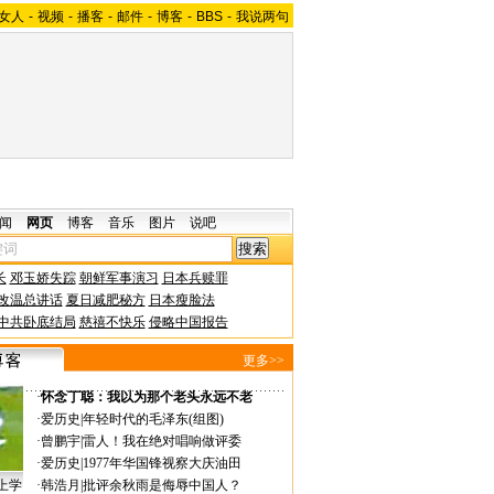
女人
-
视频
-
播客
-
邮件
-
博客
-
BBS
-
我说两句
闻
网页
博客
音乐
图片
说吧
长
邓玉娇失踪
朝鲜军事演习
日本兵赎罪
改温总讲话
夏日减肥秘方
日本瘦脸法
中共卧底结局
慈禧不快乐
侵略中国报告
更多>>
·
怀念丁聪：我以为那个老头永远不老
·
爱历史
|
年轻时代的毛泽东(组图)
·
曾鹏宇
|
雷人！我在绝对唱响做评委
·
爱历史
|
1977年华国锋视察大庆油田
上学
·
韩浩月
|
批评余秋雨是侮辱中国人？