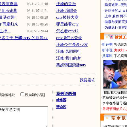
将任表演嘉宾
汪峰的音乐
08-11-12 11:16
·
睡觉减肥--瘦到
V音乐盛典
汪峰 演唱会
·
开这样的店 日进
08-11-07 11:21
·
上班 兼职 两
"最受欢迎"
cctv模特大赛
08-10-15 08:29
·
健康与美丽完
两年再度归来
哪里能看cctv
08-10-15 08:26
·
为健康行业撑
持...
怎么看cctv12
08-07-12 20:44
更多关于
汪峰 cctv
的新闻>>
cctv-8怎么登录
汪峰今年是多少岁
·
听评书
|
郭德纲
·
听小说
|
鬼吹灯1
汪峰 风雨同行
·
共享区
|
手机病
汪峰 我们的梦
蔡妍韩国禁播mtv
我要发布
揭田壮壮徐帆
我来说两句
隐藏地址
设为辩论话题
·
赵薇被爆已经怀
精华区
·
李宇春爆遭母逼
辩论区
·
圣诞节明信片八
茶 余 饭
·
何炅获地产大亨