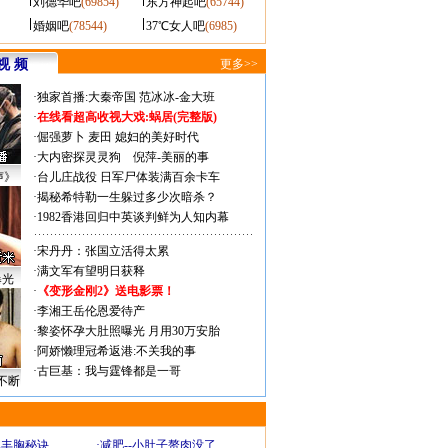
刘德华吧
(69854)
东方神起吧
(65744)
婚姻吧
(78544)
37℃女人吧
(6985)
视 频
更多>>
·
独家首播:大秦帝国
范冰冰-金大班
·
在线看超高收视大戏:
蜗居(完整版)
·
倔强萝卜
麦田
媳妇的美好时代
·
大内密探灵灵狗
倪萍-美丽的事
声》
·
台儿庄战役 日军尸体装满百余卡车
·
揭秘希特勒一生躲过多少次暗杀？
·
1982香港回归中英谈判鲜为人知内幕
·
宋丹丹：张国立活得太累
·
满文军有望明日获释
曝光
·
《变形金刚2》送电影票！
·
李湘王岳伦恩爱待产
·
黎姿怀孕大肚照曝光 月用30万安胎
·
阿娇懒理冠希返港:不关我的事
·
古巨基：我与霆锋都是一哥
不断
爆丰胸秘诀
·
减肥--小肚子赘肉没了