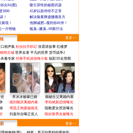
你尖叫(图)
·
吸引异性的秘密武器
3000
·
45岁以前停经不正常
不误！
·
解决脸黄脾虚腰痛良方
美展现！
·
泡脚减肥--瘦到你叫停！
起一片明镜
·
狐臭--腋臭--09新疗法
更多>>
对口相声集
杜拉拉升职记
张震讲故事
红楼梦
-精绝古城
世界名著
平凡的世界
货币战争2
毒杀毒专家
经典手机游游格斗集
福彩3D走势图
情史
李冰冰被爆已婚
揭秘生父离婚内幕
孕
·
揭刘晓庆离婚内幕
·
李幼斌新恋情曝光
婚
·
周迅王艳婆媳相见
·
陆毅爱女照首曝光
折
·
刘嘉玲自曝正造人
·
陈好新男友被曝光
 后
更多>>
喂猕猴桃(图)
·
独家：章子怡带妈妈看电影