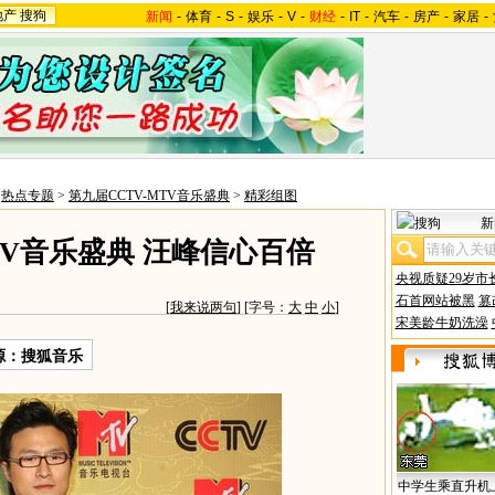
地产
搜狗
新闻
-
体育
-
S
-
娱乐
-
V
-
财经
-
IT
-
汽车
-
房产
-
家居
-
>
热点专题
>
第九届CCTV-MTV音乐盛典
>
精彩组图
新
TV音乐盛典 汪峰信心百倍
央视质疑29岁市
石首网站被黑
篡
[
我来说两句
] [字号：
大
中
小
]
宋美龄牛奶洗澡
源：搜狐音乐
中学生乘直升机