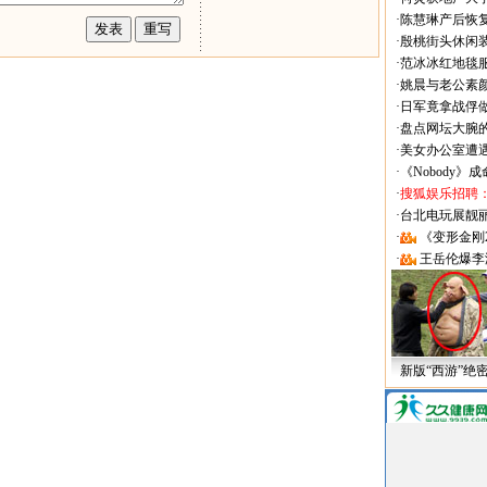
·
陈慧琳产后恢复
·
殷桃街头休闲装
·
范冰冰红地毯
·
姚晨与老公素
·
日军竟拿战俘
·
盘点网坛大腕
·
美女办公室遭
·
《Nobody》
·
搜狐娱乐招聘
·
台北电玩展靓丽Sh
·
《变形金刚
·
王岳伦爆李
新版“西游”绝