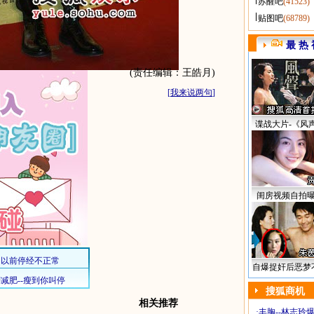
苏醒吧
(41523)
贴图吧
(68789)
最 热 
(责任编辑：王皓月)
[
我来说两句
]
谍战大片-《风
闺房视频自拍
自爆捉奸后恶梦
搜狐商机
相关推荐
·
丰胸--林志玲