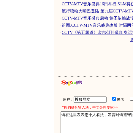
·
CCTV-MTV音乐盛典16日举行 SJ-M
·
流行嘻哈大嘴巴登陆 第九届CCTV-MT
·
CCTV-MTV音乐盛典启动 黄圣依挑战
·
组图:CCTV-MTV音乐盛典改版 时隔
·
CCTV《第五频道》杂志创刊盛典 奥运主
用户：
匿名
*搜狗拼音输入法，中文处理专家>>