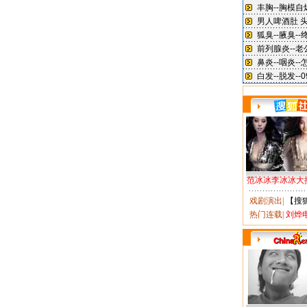
范冰冰李冰冰大
戏剧演出
|
【搜
热门连载
|
刘烨