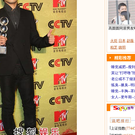
高圆圆同居男友
火炬
日本
赵薇
柏芝
姚明
精彩推荐
·
睡觉减肥--瘦到
·
莫让“打呼噜”
·
老公戒不了烟酒
·
狐臭--腋臭--
·
睡觉--丰胸--
·
女人--更年期-
说 吧 排 行
上证指数
(7744