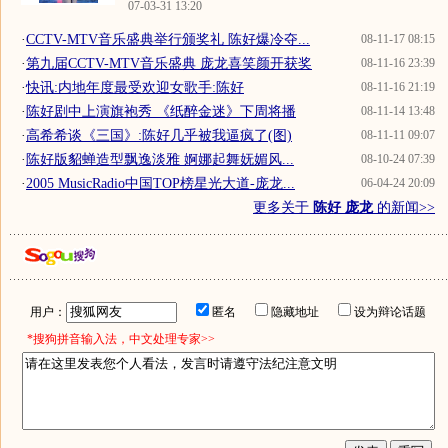
07-03-31 13:20
·
CCTV-MTV音乐盛典举行颁奖礼 陈好爆冷夺...
08-11-17 08:15
·
第九届CCTV-MTV音乐盛典 庞龙喜笑颜开获奖
08-11-16 23:39
·
快讯:内地年度最受欢迎女歌手:陈好
08-11-16 21:19
·
陈好剧中上演旗袍秀 《纸醉金迷》下周将播
08-11-14 13:48
·
高希希谈《三国》:陈好几乎被我逼疯了(图)
08-11-11 09:07
·
陈好版貂蝉造型飘逸淡雅 婀娜起舞妩媚风...
08-10-24 07:39
·
2005 MusicRadio中国TOP榜星光大道-庞龙...
06-04-24 20:09
更多关于
陈好 庞龙
的新闻>>
用户：
匿名
隐藏地址
设为辩论话题
*搜狗拼音输入法，中文处理专家>>