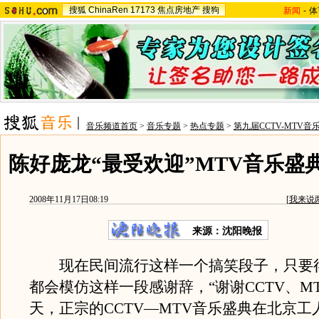
搜狐
ChinaRen
17173
焦点房地产
搜狗
新闻
-
体
音乐频道首页
>
音乐专题
>
热点专题
>
第九届CCTV-MTV音
陈好庞龙“最受欢迎”MTV音乐盛
2008年11月17日08:19
[
我来说
来源：沈阳晚报
现在民间流行这样一个搞笑段子，只要
都会模仿这样一段感谢辞，“谢谢CCTV、MT
天，正宗的CCTV—MTV音乐盛典在北京工