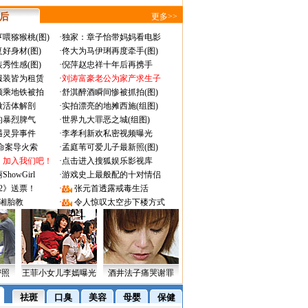
 后
更多>>
喂猕猴桃(图)
·
独家：章子怡带妈妈看电影
好身材(图)
·
佟大为马伊琍再度牵手(图)
秀性感(图)
·
倪萍赵忠祥十年后再携手
服装皆为租赁
·
刘涛富豪老公为家产求生子
颜乘地铁被拍
·
舒淇醉酒瞬间惨被抓拍(图)
做活体解剖
·
实拍漂亮的地摊西施(组图)
的暴烈脾气
·
世界九大罪恶之城(组图)
遇灵异事件
·
李孝利新欢私密视频曝光
成命案导火索
·
孟庭苇可爱儿子最新照(图)
：加入我们吧！
·
点击进入搜狐娱乐影视库
owGirl
·
游戏史上最般配的十对情侣
2》送票！
·
张元首透露戒毒生活
湘胎教
·
令人惊叹太空步下楼方式
密照
王菲小女儿李嫣曝光
酒井法子痛哭谢罪