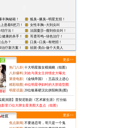
更多>>
热门八卦
|
十大明星脸女模揭晓（组图）
八卦爆料
|
刘欢与美女主持情史大曝光
第壹电影
|
《金钱帝国》：王晶没上进心
精彩组图
|
46位明星孕妇时的大胆造型图
明星话题
|
20位银幕硬汉比拼阳刚美(图)
撞衫
狐观演团】普契尼歌剧《艺术家生涯》打分贴
电影里15位大牌女星美图大盘点（组图）
更多>>
焦点新闻
|
不要迷恋哥，哥只是一个鬼