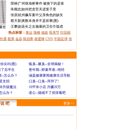
·
荣林
|
广州珠海桥事件:被推下的是谁
·
朱顺忠
|
如何把贪官关进笼子里
·
张原
|
杭州飙车案中父亲角色的缺失
·
蔡天新
|
奥数本身并不是坏事(图)
·
王攀
|
副县长之女施暴的卫生巾疑虑
曝光
热点标签：
奥运
珠峰
福娃
母亲节
印花税
外遇
股票
金晶
陈冠希
谢霆锋
CNN
中国足球
张
你尖叫(图)
·
狐臭--腋臭--全球揭秘！
毁了后半生
·
更年期--卵巢早衰--绝经
--怎么办？
·
涵盖健康要闻健康生活导航
明星支招
·
口臭--口臭--拜拜了!
罩杯升级魔法
·
10平米小店 月赚20万
-怎么办？
·
老公--烟戒不了排排毒吧
说 吧
更多>>