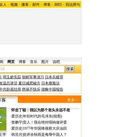
女人
-
视频
-
播客
-
邮件
-
博客
-
BBS
-
我说两句
闻
网页
博客
音乐
图片
说吧
长
邓玉娇失踪
朝鲜军事演习
日本兵赎罪
改温总讲话
夏日减肥秘方
日本瘦脸法
中共卧底结局
慈禧不快乐
侵略中国报告
更多>>
·
怀念丁聪：我以为那个老头永远不老
·
爱历史
|
年轻时代的毛泽东(组图)
·
曾鹏宇
|
雷人！我在绝对唱响做评委
·
爱历史
|
1977年华国锋视察大庆油田
上学
·
韩浩月
|
批评余秋雨是侮辱中国人？