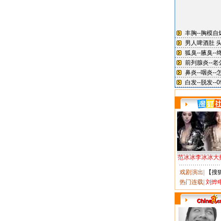
范冰冰李冰冰大
戏剧演出
|
【搜
热门连载
|
刘烨