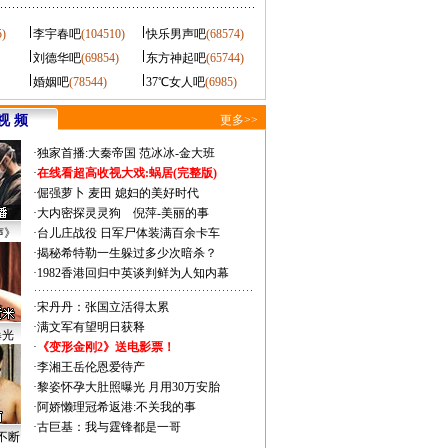
5)
李宇春吧
(104510)
快乐男声吧
(68574)
刘德华吧
(69854)
东方神起吧
(65744)
婚姻吧
(78544)
37℃女人吧
(6985)
视 频
更多>>
·
独家首播:大秦帝国
范冰冰-金大班
·
在线看超高收视大戏:
蜗居(完整版)
·
倔强萝卜
麦田
媳妇的美好时代
·
大内密探灵灵狗
倪萍-美丽的事
声》
·
台儿庄战役 日军尸体装满百余卡车
·
揭秘希特勒一生躲过多少次暗杀？
·
1982香港回归中英谈判鲜为人知内幕
·
宋丹丹：张国立活得太累
·
满文军有望明日获释
曝光
·
《变形金刚2》送电影票！
·
李湘王岳伦恩爱待产
·
黎姿怀孕大肚照曝光 月用30万安胎
·
阿娇懒理冠希返港:不关我的事
·
古巨基：我与霆锋都是一哥
不断