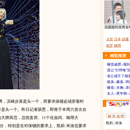
高圆圆同居男友
火炬
日本
赵薇
柏芝
姚明
精彩推荐
·
睡觉减肥--瘦到
·
莫让“打呼噜”
·
老公戒不了烟酒
·
狐臭--腋臭--
·
睡觉--丰胸--
·
女人--更年期-
男，滨崎步算是头一个，而要求保镖必须穿着时
算是头一个。昨日记者获悉，即将于本周六首次在
相 关 说 吧
的大牌风范，总统套房、11个化妆间、御用大
凯莉
|
米洛
分，特别是在对保镖的要求上，凯莉·米洛也要求