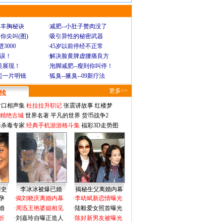
爆丰胸秘诀
·
减肥--小肚子赘肉没了
你尖叫(图)
·
吸引异性的秘密武器
3000
·
45岁以前停经不正常
不误！
·
解决脸黄脾虚腰痛良方
美展现！
·
泡脚减肥--瘦到你叫停！
起一片明镜
·
狐臭--腋臭--09新疗法
更多>>
对口相声集
杜拉拉升职记
张震讲故事
红楼梦
-精绝古城
世界名著
平凡的世界
货币战争2
毒杀毒专家
经典手机游游格斗集
福彩3D走势图
情史
李冰冰被爆已婚
揭秘生父离婚内幕
孕
·
揭刘晓庆离婚内幕
·
李幼斌新恋情曝光
婚
·
周迅王艳婆媳相见
·
陆毅爱女照首曝光
折
·
刘嘉玲自曝正造人
·
陈好新男友被曝光