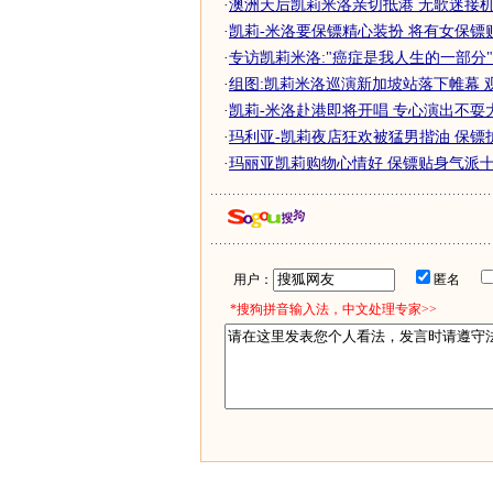
·
澳洲天后凯莉米洛亲切抵港 无歌迷接机无
·
凯莉-米洛要保镖精心装扮 将有女保镖
·
专访凯莉米洛:"癌症是我人生的一部分"(
·
组图:凯莉米洛巡演新加坡站落下帷幕 
·
凯莉-米洛赴港即将开唱 专心演出不耍大
·
玛利亚-凯莉夜店狂欢被猛男揩油 保镖护
·
玛丽亚凯莉购物心情好 保镖贴身气派十
用户：
匿名
*搜狗拼音输入法，中文处理专家>>