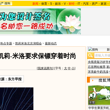
地产
搜狗
新闻
-
体育
-
S
-
娱乐
-
V
-
财经
-
IT
-
汽车
-
房产
-
家居
-
>
热点专题
>
凯莉米洛北京演唱会
>
最新动态
新
凯莉-米洛要求保镖穿着时尚
央视质疑29岁市
石首网站被黑
篡
[
我来说两句
] [字号：
大
中
小
]
宋美龄牛奶洗澡
来源：东方早报
中学生乘直升机