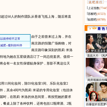
说 吧 排 行
上证指数
(7744
苏醒吧
(41523)
偕超过60人的制作团队从香港飞抵上海，随后将直
贴图吧
(68789)
最 热 
由于之前曾来过上海，并在
南京路的恒隆广场购物，对
南京路印象深刻的凯莉·米洛
谍战大片-《风
特地为她在五星级酒店订了一间总统套房。值得一
将会有一名女性保镖贴身保护，形影不离这位天
闺房视频自拍
11间化妆间，除DJ化妆室1间、乐队化妆室2
间外，其余4间均为凯莉·米诺的专用化妆室（包括休
届时，在凯莉·米洛的休息间里，将按照她的要求
，餐桌上除了各种饮料，还将包括12瓶啤酒、2瓶
自爆捉奸后恶梦