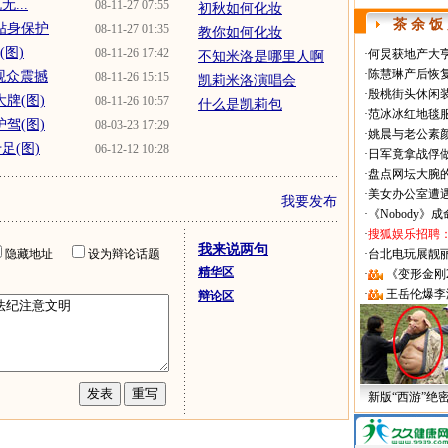
...
08-11-27 07:55
初秋如何化妆
茶 余 饭
贴身保护
08-11-27 01:35
教你如何化妆
图)
08-11-26 17:42
·
何炅获地产大亨
不知米洛是哪里人啊
·
陈慧琳产后恢复
观众震撼
08-11-26 15:15
凯莉米洛演唱会
·
殷桃街头休闲装
牌(图)
08-11-26 10:57
什么是凯莉包
·
范冰冰红地毯
驾(图)
08-03-23 17:29
·
姚晨与老公素
足(图)
06-12-12 10:28
·
日军竟拿战俘
·
盘点网坛大腕
·
美女办公室遭
我要发布
·
《Nobody》
·
搜狐娱乐招聘
我来说两句
隐藏地址
设为辩论话题
·
台北电玩展靓丽Sh
精华区
·
《变形金刚
·
王岳伦爆李
辩论区
新版“西游”绝