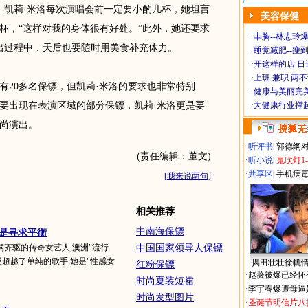
，凯莉·米洛每次演唱会前一定要小酌几杯，她坦言
美容保健
杯，“这样对我的身体很有好处。”此外，她还要求
·
丰胸--林志玲
出过程中，天后也要随时用美食补充体力。
·
睡觉减肥--瘦到
·
开这样的店 日进
·
上班 兼职 两
20多名保镖，但凯莉·米洛的要求也非常特别
·
健康与美丽完
要出现在表演区域的部分保镖，凯莉·米洛更是要
·
为健康行业撑
尚演出。
·
听评书
|
郭德纲
(责任编辑：董文)
·
听小说
|
鬼吹灯1
·
共享区
|
手机病
[
我来说两句
]
相关推荐
中南海保镖
标是寻求平衡
齐驱的传奇女艺人,澳洲"流行
中国国家领导人保镖
经超越了单纯的歌手:她是"性感女
揭田壮壮徐帆
红粉保镖
·
赵薇被爆已经怀
时尚夏装短裙
·
李宇春爆遭母逼
时尚发型图片
·
圣诞节明信片八