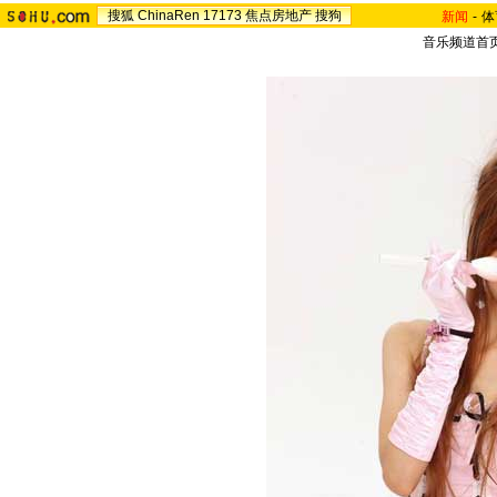
搜狐
ChinaRen
17173
焦点房地产
搜狗
新闻
-
体
音乐频道首