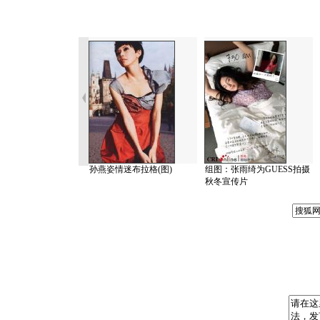
孙燕姿情迷布拉格(图)
组图：张雨绮为GUESS拍摄
秋冬宣传片