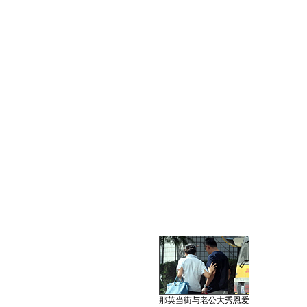
那英当街与老公大秀恩爱