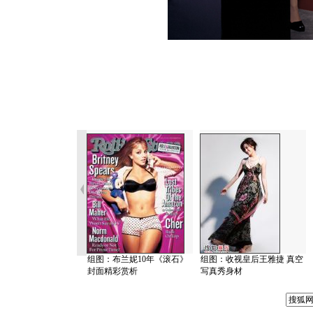
组图：布兰妮10年《滚石》
组图：收视皇后王雅捷 真空
封面精彩赏析
写真秀身材