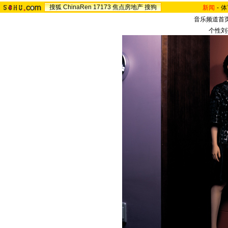
搜狐
ChinaRen
17173
焦点房地产
搜狗
新闻
-
体
音乐频道首
个性刘