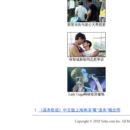
那英当街与老公大秀恩爱
张智成新歌同志惹争议
Lady Gaga网袜怪异服饰
1.
《谋杀歌谣》中文版上海将演 曝“谋杀”概念照
Copyright © 2018 Sohu.com Inc. Al