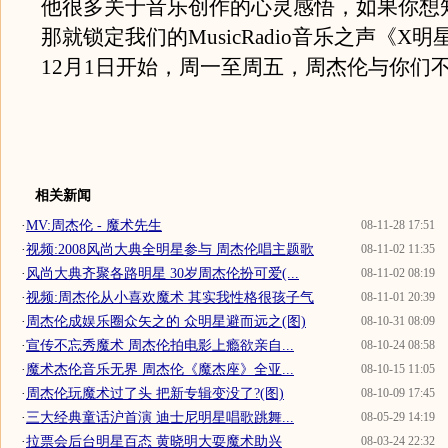
他很多关于音乐创作的心灵感悟，如果你想
那就锁定我们的MusicRadio音乐之声《X
12月1日开始，周一至周五，周杰伦与你们
相关新闻
·
MV:周杰伦 - 魔术先生
08-11-28 17:51
·
视频:2008风尚大典全明星参与 周杰伦唱主题歌
08-11-02 11:35
·
风尚大典齐聚各路明星 30岁周杰伦扮可爱(...
08-11-02 08:19
·
视频:周杰伦从小喜欢魔术 其实我性格很孩子气
08-11-01 20:39
·
周杰伦成娱乐圈众矢之的 众明星避而远之(图)
08-10-31 08:09
·
宣传不忘秀魔术 周杰伦拍电影上瘾欲亲自...
08-10-24 08:58
·
魔术杰伦音乐无界 周杰伦《魔杰座》全亚...
08-10-15 11:05
·
周杰伦玩魔术过了头 把新专辑变没了?(图)
08-10-09 17:45
·
三大经典童话沪首演 迪士尼明星唱歌跳舞...
08-05-29 14:19
·
拉票会后台明星百态 黄晓明大耍魔术助兴
08-03-24 22:32