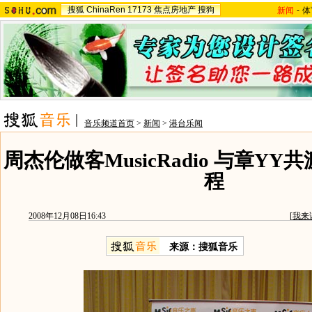
搜狐
ChinaRen
17173
焦点房地产
搜狗
新闻
-
体
音乐频道首页
>
新闻
>
港台乐闻
周杰伦做客MusicRadio 与章Y
程
2008年12月08日16:43
[
我来
来源：搜狐音乐