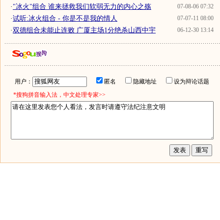
·
"冰火"组合 谁来拯救我们软弱无力的内心之殇
07-08-06 07:32
·
试听:冰火组合 - 你是不是我的情人
07-07-11 08:00
·
双德组合未能止连败 广厦主场1分绝杀山西中宇
06-12-30 13:14
用户：
匿名
隐藏地址
设为辩论话题
*搜狗拼音输入法，中文处理专家>>