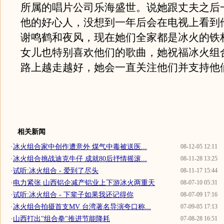
所属的唱片公司乐海盛世。说她跟丈夫之后
他的好心人，没想到一年后会在电视上看到
谢鸣鹤和夜风，现在她们全家都是冰火的铁
女儿也特别喜欢他们的歌曲，她祝福冰火组
路上越走越好，她会一直关注他们并支持他
相关新闻
·
冰火组合家中创作遭意外 煤气中毒被送医...
08-12-05 12:11
·
冰火组合挑战迪克牛仔 成就80后抒情摇滚...
08-11-28 13:25
·
试听:冰火组合 - 爱到了尽头
08-11-17 15:44
·
电力紧张 山西铝企减产铝业上下游冰火两重天
08-07-10 05:31
·
试听:冰火组合 - 下辈子如果我还记得你
08-07-09 17:16
·
冰火组合拍摄首支MV 台湾著名导演夸口称...
07-09-05 17:13
·
山西打出"组合拳"推进节能降耗
07-08-28 16:51