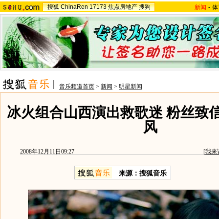
搜狐
ChinaRen
17173
焦点房地产
搜狗
新闻
-
体
音乐频道首页
>
新闻
>
明星新闻
冰火组合山西演出救歌迷 粉丝致
风
2008年12月11日09:27
[
我来
来源：搜狐音乐