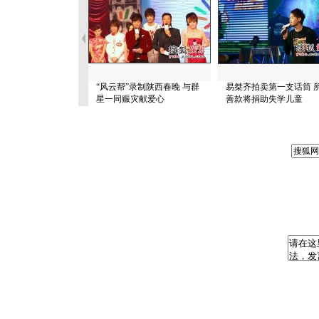
“风云帮”录制陕西春晚 与群
易桀齐拍卖第一支话筒 
星一同赈灾献爱心
善款将捐助失学儿童