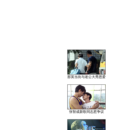
那英当街与老公大秀恩爱
张智成新歌同志惹争议