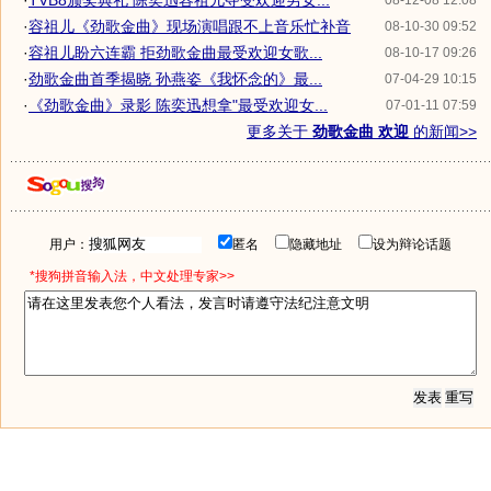
·
TVB8颁奖典礼 陈奕迅容祖儿夺受欢迎男女...
08-12-08 12:08
·
容祖儿《劲歌金曲》现场演唱跟不上音乐忙补音
08-10-30 09:52
·
容祖儿盼六连霸 拒劲歌金曲最受欢迎女歌...
08-10-17 09:26
·
劲歌金曲首季揭晓 孙燕姿《我怀念的》最...
07-04-29 10:15
·
《劲歌金曲》录影 陈奕迅想拿"最受欢迎女...
07-01-11 07:59
更多关于
劲歌金曲 欢迎
的新闻>>
用户：
匿名
隐藏地址
设为辩论话题
*搜狗拼音输入法，中文处理专家>>