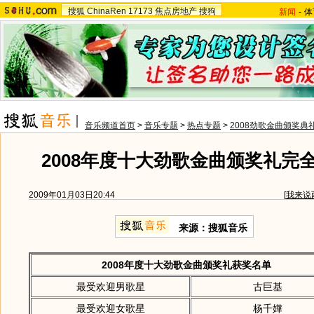
搜狐
ChinaRen
17173
焦点房地产
搜狗
新闻
-
体
音乐频道首页
>
音乐专题
>
热点专题
>
2008劲歌金曲颁奖典
2008年度十大劲歌金曲颁奖礼完
2009年01月03日20:44
[
我来说
来源：搜狐音乐
2008年度十大劲歌金曲颁奖礼获奖名单
最受欢迎男歌星
古巨基
最受欢迎女歌星
杨千嬅