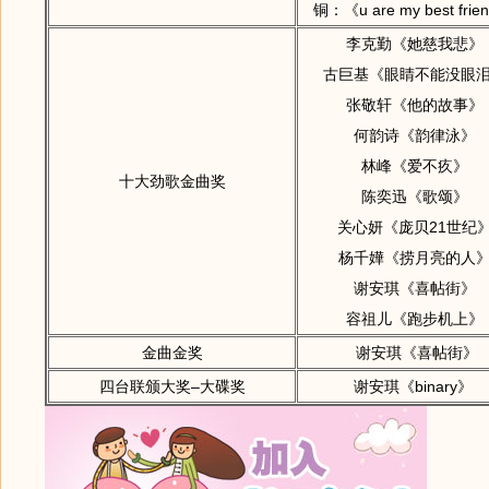
铜：《u are my best fri
李克勤《她慈我悲》
古巨基《眼睛不能没眼
张敬轩《他的故事》
何韵诗《韵律泳》
林峰《爱不疚》
十大劲歌金曲奖
陈奕迅《歌颂》
关心妍《庞贝21世纪
杨千嬅《捞月亮的人
谢安琪《喜帖街》
容祖儿《跑步机上》
金曲金奖
谢安琪《喜帖街》
四台联颁大奖–大碟奖
谢安琪《binary》