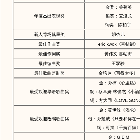
金奖：关菊英
年度杰出表现奖
银奖：麦浚龙
铜奖：陈栢宇
新人荐场飙星奖
胡杏儿
最佳作曲奖
eric kwok《喜帖街》
最佳作词奖
黃伟文 喜帖街
最佳编曲奖
王双骏
最佳歌曲监制奖
金培达《写得太多》
金：孙楠《心里话》
最受欢迎华语歌曲奖
银：蔡卓妍 林俊杰《小酒
铜：方大同《LOVE SO
金：黄伊汶《渴求》
最受欢迎改编歌曲奖
银：孙耀威《只要和你在
铜：可岚《千娇百媚
金：G.E.M