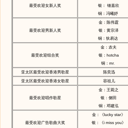
最受欢迎女新人奖
银： 锺嘉欣
铜：冯曦妤
金：陈伟霆
最受欢迎男新人奖
银：黄宗泽
铜：狄易达
金：农夫
最受欢迎组合奖
银：hotcha
铜：mr.
亚太区最受欢迎香港男歌星
陈奕迅
亚太区最受欢迎香港女歌星
容祖儿
金：王菀之
最受欢迎唱作歌星
银：侧田
铜：邓建泓
金：《lucky star》
最受欢迎广告歌曲大奖
银：《i miss you》