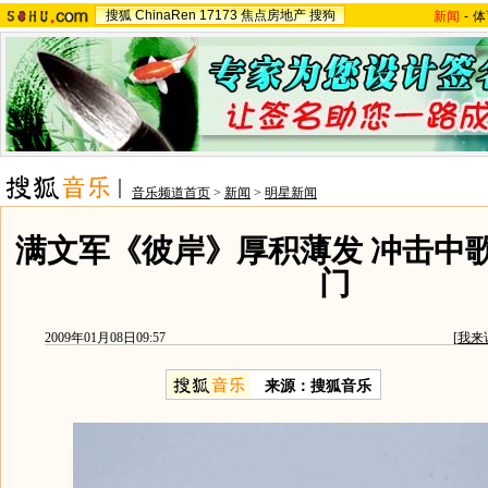
搜狐
ChinaRen
17173
焦点房地产
搜狗
新闻
-
体
音乐频道首页
>
新闻
>
明星新闻
满文军《彼岸》厚积薄发 冲击中
门
2009年01月08日09:57
[
我来
来源：搜狐音乐