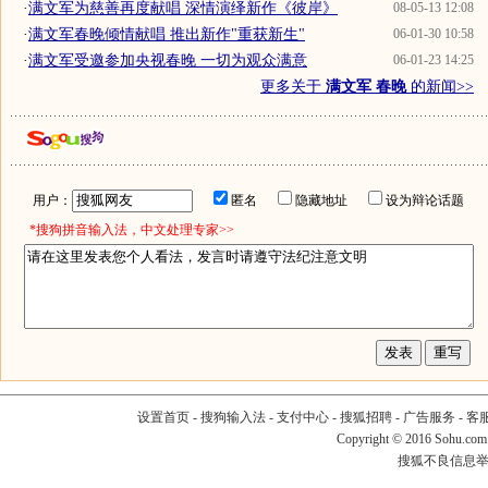
·
满文军为慈善再度献唱 深情演绎新作《彼岸》
08-05-13 12:08
·
满文军春晚倾情献唱 推出新作"重获新生"
06-01-30 10:58
·
满文军受邀参加央视春晚 一切为观众满意
06-01-23 14:25
更多关于
满文军 春晚
的新闻>>
用户：
匿名
隐藏地址
设为辩论话题
*搜狗拼音输入法，中文处理专家>>
设置首页
-
搜狗输入法
-
支付中心
-
搜狐招聘
-
广告服务
-
客
Copyright
©
2016 Sohu.com
搜狐不良信息