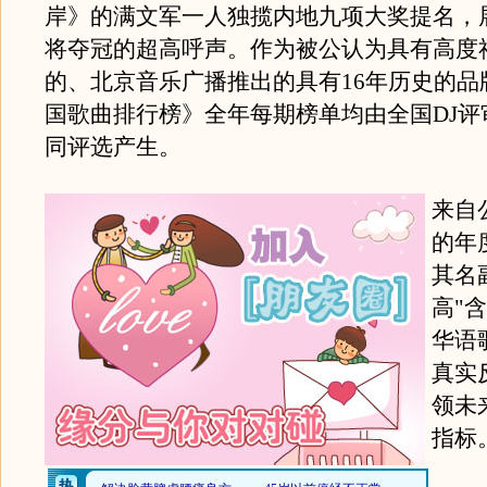
岸》的满文军一人独揽内地九项大奖提名，
将夺冠的超高呼声。作为被公认为具有高度
的、北京音乐广播推出的具有16年历史的品
国歌曲排行榜》全年每期榜单均由全国DJ评
同评选产生。
来自
的年
其名
高"
华语
真实
领未
指标