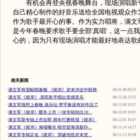
有机会再登央视春晚舞台，现场演唱新
自己精心制作的好音乐送给全国电视观众作
作为歌手最开心的事。作为实力唱将，满文
是今年春晚要求歌手要全部'真唱'，这一点
心的，因为只有现场演唱才能最好地表达歌
相关新闻
·
满文军有望献唱春晚 《彼岸》岁末冲击中歌榜
09-01-08 09:53
·
满文军《彼岸》,亲民歌手唱出质感音乐
08-12-30 13:55
·
满文军很想上春晚 谈乐坛:李宇春该有好作品了
08-12-09 10:21
·
满文军《彼岸》暖冬上市 一张专辑拍出10...
08-12-03 10:01
·
满文军新专辑上市在即 两年打磨终现《彼岸》
08-12-01 10:47
·
满文军《彼岸》海报曝光 晴空碧海清新扑...
08-11-24 14:17
·
满文军专辑定名《彼岸》 突破传统岁末登...
08-11-13 10:18