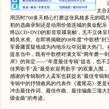
满
太合
用历时700多天精心打磨这张风格多元的唱片
初的选曲录制还是动用价值连城的黄金配乐
终以CD+DVD的影音双碟装帧，无不立体
精良水准。在即将揭晓的08年度"中歌榜"封
军毋庸置疑地成为内地乐坛夺冠最大热门。
提名当中，既有中歌榜对满文军“两年磨一剑
岸》的肯定——"年度最佳专辑"提名，也不
佳男歌手"及"最受欢迎男歌手"的双重入围
感谢的专辑制作人孟军也获提名"最佳专辑制
专辑中的抒情曲风的代表作《鸢尾花》更是
冲击最佳作词、最佳作曲、最佳编曲三项大
级金曲"的奇迹。