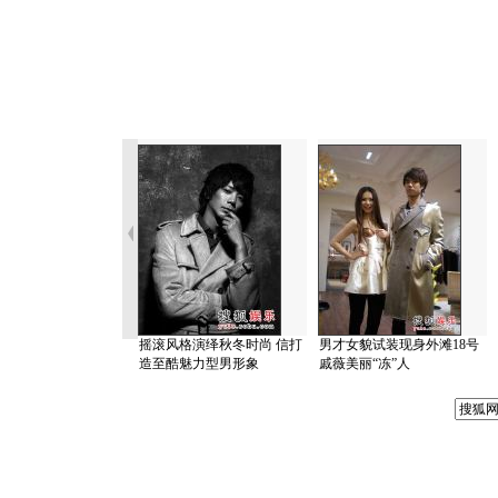
摇滚风格演绎秋冬时尚 信打
男才女貌试装现身外滩18号
造至酷魅力型男形象
戚薇美丽“冻”人