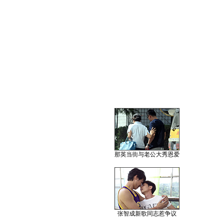
那英当街与老公大秀恩爱
张智成新歌同志惹争议