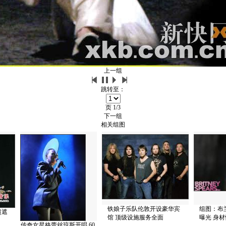
上一组
跳转至：
页
1/3
下一组
相关组图
铁娘子乐队伦敦开设豪华宾
组图：布
超遮
馆 顶级设施服务全面
曝光 身
传奇女星格蕾丝琼斯开唱 60