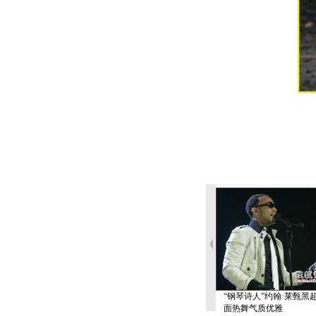
“钢琴诗人”约翰·莱甄黑
面热舞气质优雅