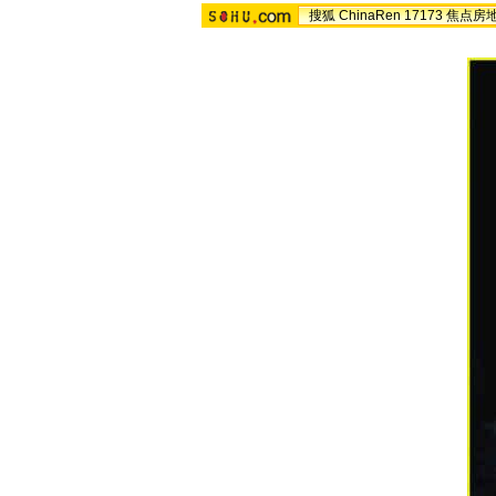
搜狐
ChinaRen
17173
焦点房