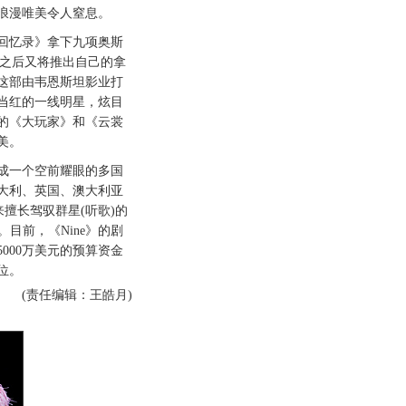
浪漫唯美令人窒息。
忆录》拿下九项奥斯
年之后又将推出自己的拿
。这部由韦恩斯坦影业打
当红的一线明星，炫目
的《大玩家》和《云裳
美。
成一个空前耀眼的多国
大利、英国、澳大利亚
擅长驾驭群星(听歌)的
目前，《Nine》的剧
000万美元的预算资金
位。
(责任编辑：王皓月)