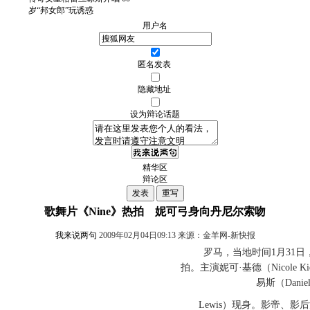
岁“邦女郎”玩诱惑
用户名
匿名发表
隐藏地址
设为辩论话题
精华区
辩论区
歌舞片《Nine》热拍 妮可弓身向丹尼尔索吻
我来说两句
2009年02月04日09:13 来源：金羊网-新快报
罗马，当地时间1月31日，
拍。主演妮可·基德（Nicole K
易斯（Daniel
Lewis）现身。影帝、影