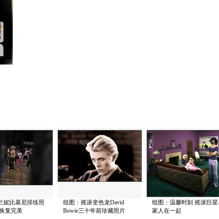
兰妮比基尼排练照
组图：摇滚变色龙David
组图：温馨时刻 摇滚巨星
材恢复完美
Bowie三十年前珍藏照片
家人在一起