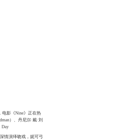
电影《Nine》正在热
idman）、丹尼尔·戴·刘
 Day
后深情演绎吻戏，妮可弓