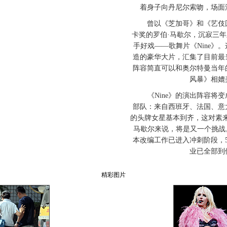
着身子向丹尼尔索吻，场面
曾以《芝加哥》和《艺伎回
卡奖的罗伯·马歇尔，沉寂三
手好戏——歌舞片《Nine》
造的豪华大片，汇集了目前最
阵容简直可以和奥尔特曼当年
风暴》相媲
《Nine》的演出阵容将变
部队：来自西班牙、法国、意
的头牌女星基本到齐，这对素来
马歇尔来说，将是又一个挑战。
本改编工作已进入冲刺阶段，5
业已全部到
精彩图片