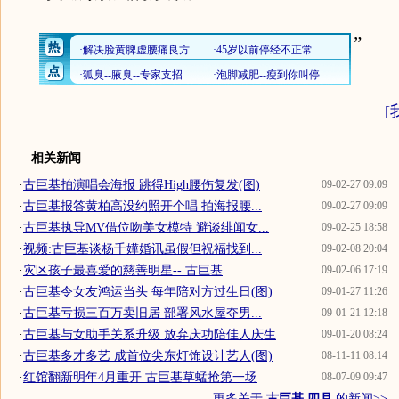
”
[
相关新闻
·
古巨基拍演唱会海报 跳得High腰伤复发(图)
09-02-27 09:09
·
古巨基报答黄柏高没约照开个唱 拍海报腰...
09-02-27 09:09
·
古巨基执导MV借位吻美女模特 避谈绯闻女...
09-02-25 18:58
·
视频:古巨基谈杨千嬅婚讯虽假但祝福找到...
09-02-08 20:04
·
灾区孩子最喜爱的慈善明星-- 古巨基
09-02-06 17:19
·
古巨基令女友鸿运当头 每年陪对方过生日(图)
09-01-27 11:26
·
古巨基亏损三百万卖旧居 部署风水屋夺男...
09-01-21 12:18
·
古巨基与女助手关系升级 放弃庆功陪佳人庆生
09-01-20 08:24
·
古巨基多才多艺 成首位尖东灯饰设计艺人(图)
08-11-11 08:14
·
红馆翻新明年4月重开 古巨基草蜢抢第一场
08-07-09 09:47
更多关于
古巨基 四月
的新闻>>