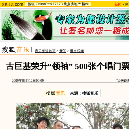
搜狐
ChinaRen
17173
焦点房地产
搜狗
新闻
-
体
音乐频道首页
>
新闻
>
港台乐闻
古巨基荣升“领袖” 500张个唱门
2009年03月12日09:09
[
我来说
来源：搜狐音乐