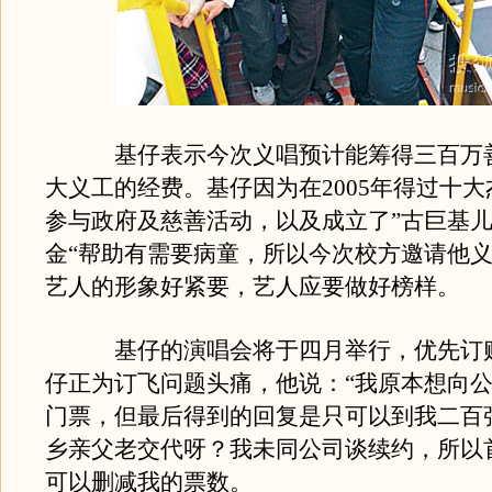
基仔表示今次义唱预计能筹得三百万善
大义工的经费。基仔因为在2005年得过十
参与政府及慈善活动，以及成立了”古巨基
金“帮助有需要病童，所以今次校方邀请他
艺人的形象好紧要，艺人应要做好榜样。
基仔的演唱会将于四月举行，优先订购
仔正为订飞问题头痛，他说：“我原本想向
门票，但最后得到的回复是只可以到我二百
乡亲父老交代呀？我未同公司谈续约，所以
可以删减我的票数。