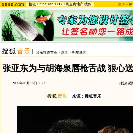
搜狐
ChinaRen
17173
焦点房地产
搜狗
新闻
-
体
音乐频道首页
>
新闻
>
明星新闻
张亚东为与胡海泉唇枪舌战 狠心送
2009年03月16日11:22
[
我来说
来源：搜狐音乐