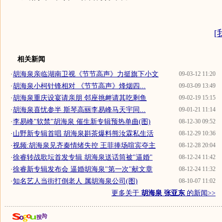
[
相关新闻
·
胡海泉亲临湖南卫视《节节高声》力挺旗下小文
09-03-12 11:20
·
胡海泉小柯针锋相对 《节节高声》烽烟四...
09-03-09 13:49
·
胡海泉重庆设宴请亲朋 邻座挑衅请其吃剩鱼
09-02-19 15:15
·
胡海泉喜忧参半 斯琴高丽李易峰马天宇同...
09-01-21 11:14
·
李易峰"软禁"胡海泉 催生新专辑预热单曲(图)
08-12-30 09:52
·
山野新专辑首唱 胡海泉斟茶爆料熊汝霖私生活
08-12-29 10:36
·
视频:胡海泉见齐秦情绪失控 王菲捧场喧宾夺主
08-12-28 20:04
·
徐睿转战歌坛首发专辑 胡海泉送话筒被"逼婚"
08-12-24 11:42
·
徐睿新专辑发布会 逼婚胡海泉"第一次"献文章
08-12-24 11:32
·
知名艺人当街打倒老人 属胡海泉公司(图)
08-10-07 11:02
更多关于
胡海泉 张亚东
的新闻>>