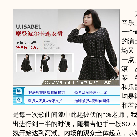
无
音乐
一个
的演
场又
一点
滚，
琴，
和乐
均是
和着
是每一次歌曲间隙中此起彼伏的“陈老师，我
出进行到一半的时候，随着吉他手一段SOL
氛开始达到高潮。内场的观众全体起立，以