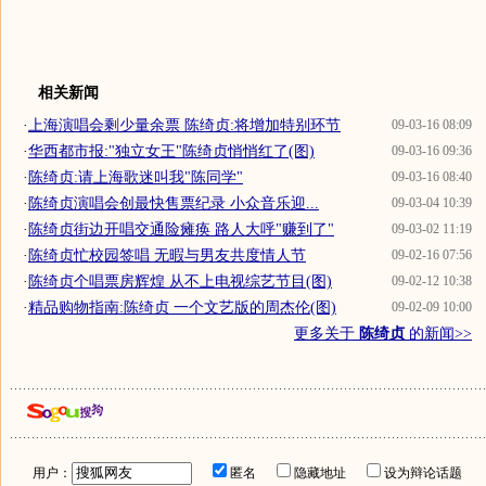
相关新闻
·
上海演唱会剩少量余票 陈绮贞:将增加特别环节
09-03-16 08:09
·
华西都市报:"独立女王"陈绮贞悄悄红了(图)
09-03-16 09:36
·
陈绮贞:请上海歌迷叫我"陈同学"
09-03-16 08:40
·
陈绮贞演唱会创最快售票纪录 小众音乐迎...
09-03-04 10:39
·
陈绮贞街边开唱交通险瘫痪 路人大呼"赚到了"
09-03-02 11:19
·
陈绮贞忙校园签唱 无暇与男友共度情人节
09-02-16 07:56
·
陈绮贞个唱票房辉煌 从不上电视综艺节目(图)
09-02-12 10:38
·
精品购物指南:陈绮贞 一个文艺版的周杰伦(图)
09-02-09 10:00
更多关于
陈绮贞
的新闻>>
用户：
匿名
隐藏地址
设为辩论话题