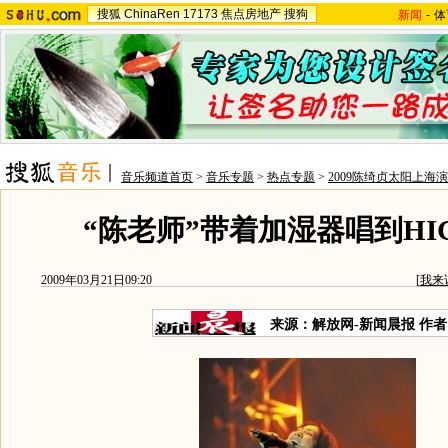
搜狐
ChinaRen
17173
焦点房地产
搜狗
新闻
-
体
音乐频道首页
>
音乐专题
>
热点专题
>
2009陈绮贞太阳上海
“陈老师”带着加湿器唱到HIG
2009年03月21日09:20
[
我来
来源：解放网-新闻晨报 作