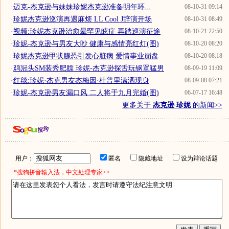
·
迈克-杰克逊与妹妹珍妮杰克逊准备明年环...
08-10-31 09:14
·
珍妮杰克逊巡演再遇麻烦 LL Cool J辞演开场
08-10-31 08:49
·
视频:珍妮杰克逊治愈晕罕见眩症 再踏巡演征途
08-10-21 22:50
·
珍妮-杰克逊与男友大吵 健康与感情亮红灯(图)
08-10-20 08:20
·
珍妮杰克逊甲状腺恐引发心脏病 爱情事业崩盘
08-10-20 08:18
·
鸡冠头SM装秀肥膘 珍妮-杰克逊探舌玩钢罩猛男
08-09-19 11:09
·
红毯:珍妮·杰克男友杰梅因·杜普里潇洒现身
08-09-08 07:21
·
珍妮-杰克逊男友漏口风 二人将于九月完婚(图)
06-07-17 16:48
更多关于
杰克逊 珍妮
的新闻>>
用户：
匿名
隐藏地址
设为辩论话题
*搜狗拼音输入法，中文处理专家>>