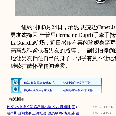
纽约时间3月24日，珍妮·杰克逊(Janet Jac
男友杰梅因·杜普里(Jermaine Dupri)手牵
LaGuardia机场，近日盛传有喜的珍妮身
高高跟鞋紧扶着男友的胳膊，一副很怕摔倒
地让男友挡住自己的身子，似乎有意不让记
继续扩散怀孕传闻迷雾。
相关新闻
·
珍妮-杰克逊长裙遮凸起小腹 身材显臃肿(图)
09-03-24 14:26
·
碧昂斯自诩出身上流社会 激怒珍妮-杰克逊(图)
09-01-04 15:47