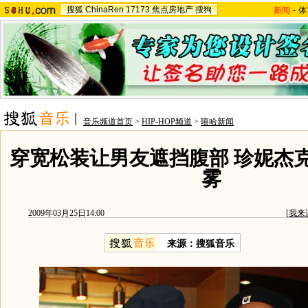
搜狐
ChinaRen
17173
焦点房地产
搜狗
新闻
-
体
音乐频道首页
>
HIP-HOP频道
>
嘻哈新闻
穿宽松装让男友遮挡腹部 珍妮杰
雾
2009年03月25日14:00
[
我来
来源：搜狐音乐