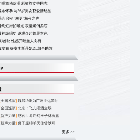
个唱激动落泪 彩虹旗支持同志
布怀孕 与36岁男友获爱情结晶
会启程 “寒更”极夜之声
行绚烂街拍曝光 表情娇俏卖萌
展神级唱功 邀观众起舞展本色
影首映 性感开唱坐人肉椅
片发布 好友李斯丹妮DL组合助阵
OP
道
[
全国巡演
]
魏晨IME为广州亚运加油
[
全国巡演
]
北京：飞儿泪洒全场
[
新声力量
]
感官世界迷幻王子林宥嘉
[
新声力量
]
狮子座绵羊天使曾轶可
更多 >>