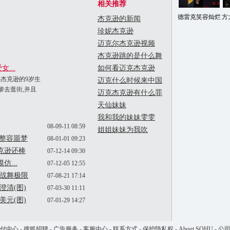
相关推荐
德雷克笑容灿烂
方
杰克逊的新闻
珍妮杰克逊
迈克尔杰克逊视频
杰克逊跳的是什么舞
...
如何看迈克杰克逊
-杰克逊的9岁生
迈克什么时候来中国
黎去逛街,并且
迈克杰克逊有什么罪
天仙妹妹
我和我的妹妹雯雯
08-09-11 08:59
姐姐妹妹为我吹
续整容噩梦
08-01-01 09:23
克逊还棒
07-12-14 09:30
...
07-12-05 12:55
挑战舞极限
07-08-21 17:14
澄清(图)
07-03-30 11:11
美元(图)
07-01-29 14:27
付中心
-
搜狐招聘
-
广告服务
-
客服中心
-
联系方式
-
保护隐私权
-
About SOHU
-
公