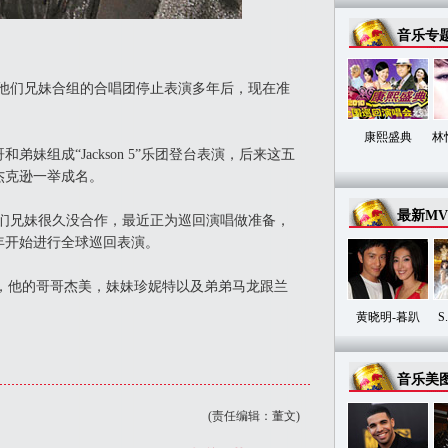
音乐专
们兄妹合组的合唱团停止表演多年后，现在准
康熙盛典
林
组成“Jackson 5”乐团登台表演，后来这五
杰克逊一举成名。
最新MV
兄妹很久没合作，最近正为巡回演唱做准备，
年开始进行全球巡回表演。
克逊，他的哥哥杰美，妹妹珍妮特以及弟弟马龙跟兰
黄晓明-暮趴
S
音乐美
(责任编辑：董文)