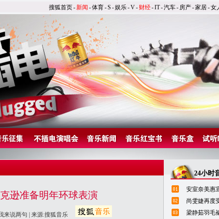
搜狐首页
-
新闻
-
体育
-
S
-
娱乐
-
V
-
财经
-
IT
-
汽车
-
房产
-
家居
-
女
24小时
安室奈美惠宣
杰克逊准备明年环球表演
尚雯婕再度
梁静茹羽毛
我来说两句
| 来源:搜狐音乐