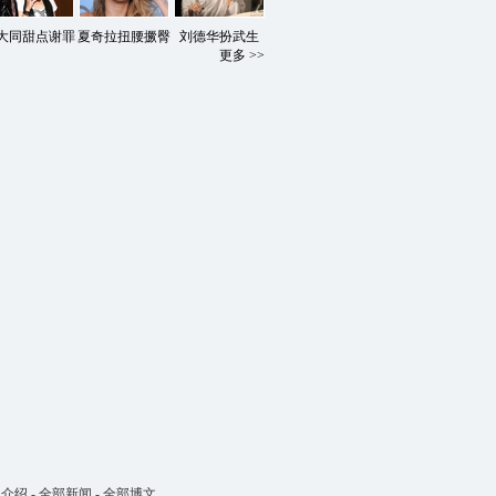
大同甜点谢罪
夏奇拉扭腰撅臀
刘德华扮武生
更多 >>
司介绍
-
全部新闻
-
全部博文