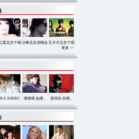
题
忆莲北京个唱
汪峰北京演唱会
五月天北京个唱
更多 >>
.H.E-SHERO
谭维维-如果...
庾澄庆-到死...
图