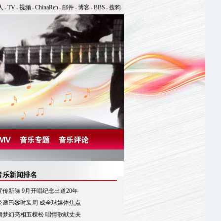
人
-
TV
-
视频
-
ChinaRen
-
邮件
-
博客
-
BBS
-
搜狗
音乐新闻排名
传新碟 9月开唱纪念出道20年
受邀巴黎时装周 成全球媒体焦点
裙梦幻亮相五棵松 唱情歌献丈夫