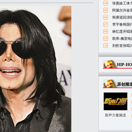
张惠妹工体
阿黛尔兴奋宣
韩庚巡回演唱
李宇春韩国
林忆莲开唱
凯蒂-佩里电
刘忻首张唱
HIP-H
原创频
新声力量频道